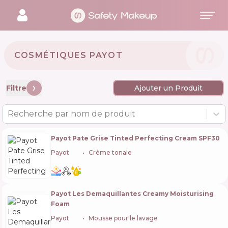
COSMÉTIQUES PAYOT 🇫🇷
Filtre
Ajouter un Produit
Recherche par nom de produit
Payot Pate Grise Tinted Perfecting Cream SPF30
Payot
🇫🇷
Crème tonale
Payot Les Demaquillantes Creamy Moisturising
Foam
Payot
🇫🇷
Mousse pour le lavage