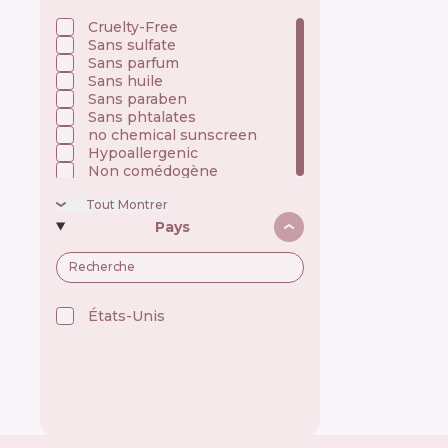
Alchi 🇧🇷
Alfaparf 🇮🇹
Cruelty-Free
Allen Mak 🇧🇬
Sans sulfate
Allies of Skin 🇸🇬
Sans parfum
Alpecin 🇩🇪
Sans huile
Alpha H 🇦🇺
Sans paraben
American Crew 🇺🇸
Sans phtalates
Amway 🇺🇸
no chemical sunscreen
Anastasia Beverly Hills 🇺🇸
Andalou Naturals 🇺🇸
Hypoallergenic
Anua 🇰🇷
Non comédogène
ApaCare 🇩🇪
Apice Cosmeticos 🇧🇷
Tout Montrer
Apivita 🇬🇷
Pays
Apse Cosmetics 🇪🇸
Aquafresh 🇬🇧
Arencia 🇰🇷
Arkada 🇵🇱
Arocell 🇰🇷
Aromase 🇹🇼
États-Unis 🇺🇸
Aromatica 🇰🇷
Atache 🇪🇸
Atopalm 🇰🇷
Attitude 🇨🇦
Augustinus Bader 🇩🇪
Aussie 🇦🇺
Aveeno 🇨🇦
Avene 🇫🇷