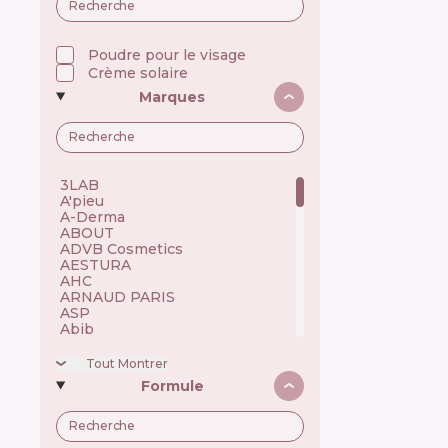
Poudre pour le visage
Crème solaire
Marques
3LAB 🇺🇸
A'pieu 🇰🇷
A-Derma 🇫🇷
ABOUT 🇺🇦
ADVB Cosmetics 🇹🇷
AESTURA 🇰🇷
AHC 🇰🇷
ARNAUD PARIS 🇫🇷
ASP 🇬🇧
Abib 🇰🇷
Academie 🇫🇷
Achroactive Max 🇧🇬
Tout Montrer
Acnemy 🇪🇸
Formule
Acure 🇺🇸
Acwell 🇰🇷
Ada Tina 🇧🇷
Aesop 🇦🇺