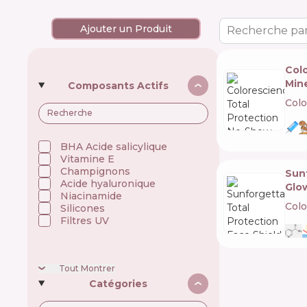
Ajouter un Produit
Recherche par
Col
Min
Composants Actifs
Colo
BHA Acide salicylique
Vitamine E
Champignons
Sunf
Acide hyaluronique
Glo
Niacinamide
Colo
Silicones
Filtres UV
Tout Montrer
Catégories