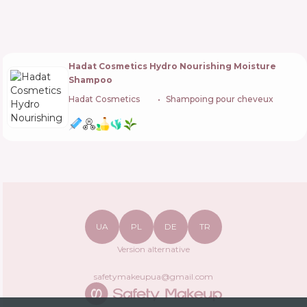
Hadat Cosmetics Hydro Nourishing Moisture
Shampoo
Hadat Cosmetics
🇮🇱
Shampoing pour cheveux
UA
PL
DE
TR
Version alternative
safetymakeupua@gmail.com