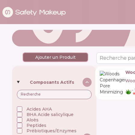
Ajouter un Produit
Recherche par
Woo
Woo
Composants Actifs
Acides AHA
BHA Acide salicylique
Aloès
Peptides
Prébiotiques/Enzymes