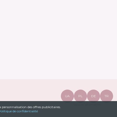
UA
PL
DE
TR
Version alternative
a personnalisation des offres publicitaires.
olitique de confidentialité