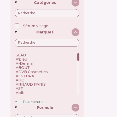
Catégories
Sérum visage
Marques
3LAB 🇺🇸
A'pieu 🇰🇷
A-Derma 🇫🇷
ABOUT 🇺🇦
ADVB Cosmetics 🇹🇷
AESTURA 🇰🇷
AHC 🇰🇷
ARNAUD PARIS 🇫🇷
ASP 🇬🇧
Abib 🇰🇷
Academie 🇫🇷
Achroactive Max 🇧🇬
Tout Montrer
Acnemy 🇪🇸
Formule
Acure 🇺🇸
Acwell 🇰🇷