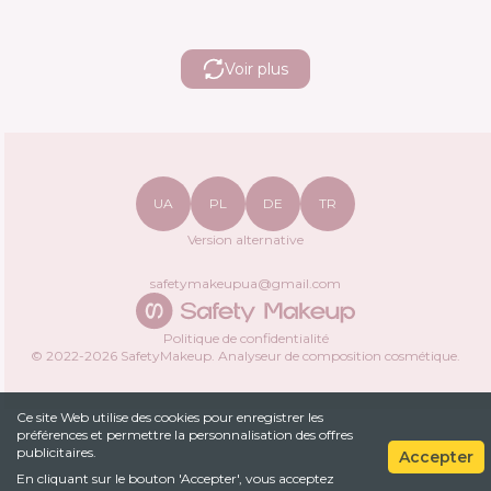
Voir plus
UA
PL
DE
TR
Version alternative
safetymakeupua@gmail.com
Politique de confidentialité
© 2022-
2026
SafetyMakeup.
Analyseur de composition cosmétique
.
Ce site Web utilise des cookies pour enregistrer les
préférences et permettre la personnalisation des offres
publicitaires.
Accepter
En cliquant sur le bouton 'Accepter', vous acceptez