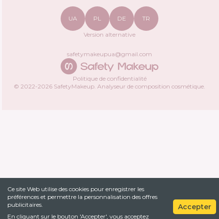
UA
PL
DE
TR
Version alternative
safetymakeupua@gmail.com
Politique de confidentialité
© 2022-
2026
SafetyMakeup.
Analyseur de composition cosmétique
.
Ce site Web utilise des cookies pour enregistrer les
préférences et permettre la personnalisation des offres
publicitaires.
Accepter
En cliquant sur le bouton 'Accepter', vous acceptez