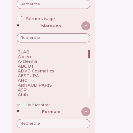
Sérum visage
Marques
3LAB 🇺🇸
A'pieu 🇰🇷
A-Derma 🇫🇷
ABOUT 🇺🇦
ADVB Cosmetics 🇹🇷
AESTURA 🇰🇷
AHC 🇰🇷
ARNAUD PARIS 🇫🇷
ASP 🇬🇧
Abib 🇰🇷
Academie 🇫🇷
Achroactive Max 🇧🇬
Tout Montrer
Acnemy 🇪🇸
Formule
Acure 🇺🇸
Acwell 🇰🇷
Ada Tina 🇧🇷
Aesop 🇦🇺
Alchi 🇧🇷