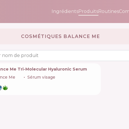
Ingrédients
Produits
Routines
Com
COSMÉTIQUES BALANCE ME 🇬🇧
 nom de produit
ance Me Tri-Molecular Hyaluronic Serum
ance Me
🇬🇧
Sérum visage