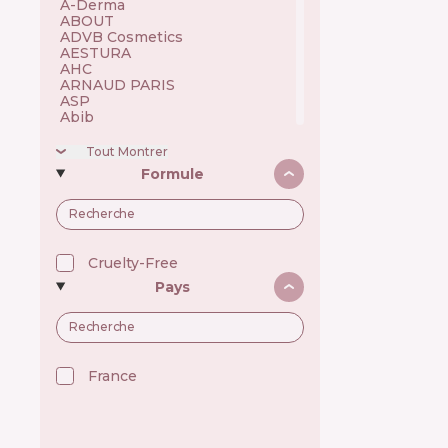
A-Derma 🇫🇷
ABOUT 🇺🇦
ADVB Cosmetics 🇹🇷
AESTURA 🇰🇷
AHC 🇰🇷
ARNAUD PARIS 🇫🇷
ASP 🇬🇧
Abib 🇰🇷
Academie 🇫🇷
Achroactive Max 🇧🇬
Tout Montrer
Acnemy 🇪🇸
Formule
Acure 🇺🇸
Acwell 🇰🇷
Ada Tina 🇧🇷
Aesop 🇦🇺
Alchi 🇧🇷
Alfaparf 🇮🇹
Cruelty-Free
Allen Mak 🇧🇬
Pays
Allies of Skin 🇸🇬
Alpecin 🇩🇪
Alpha H 🇦🇺
American Crew 🇺🇸
Amway 🇺🇸
Anastasia Beverly Hills 🇺🇸
France 🇫🇷
Andalou Naturals 🇺🇸
Anua 🇰🇷
ApaCare 🇩🇪
Apice Cosmeticos 🇧🇷