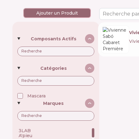
Ajouter un Produit
Recherche par
Viv
Composants Actifs
Vivi
Catégories
Mascara
Marques
3LAB 🇺🇸
A'pieu 🇰🇷