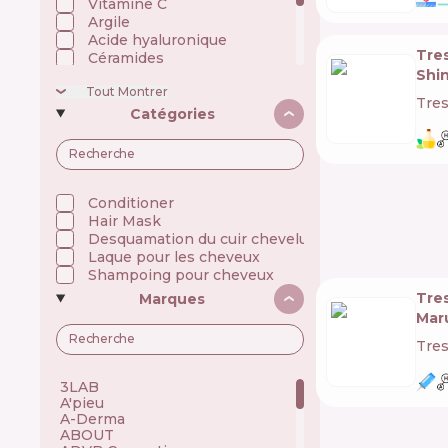
Vitamine C
Argile
Acide hyaluronique
Tre
Céramides
Shi
Niacinamide
Tout Montrer
Huiles
Tre
Panthénol (Vitamine B5)
Catégories
Silicones
Filtres UV
Conditioner
Hair Mask
Desquamation du cuir chevelu
Laque pour les cheveux
Shampoing pour cheveux
Tre
Marques
Maru
Tre
3LAB 🇺🇸
A'pieu 🇰🇷
A-Derma 🇫🇷
ABOUT 🇺🇦