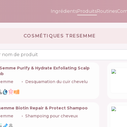
Ingrédients
Produits
Routines
Com
COSMÉTIQUES TRESEMME 🇺🇸
 nom de produit
Semme Purify & Hydrate Exfoliating Scalp
ub
semme
🇺🇸
Desquamation du cuir chevelu
semme Biotin Repair & Protect Shampoo
semme
🇺🇸
Shampoing pour cheveux