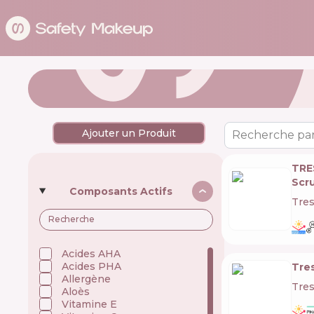
Ajouter un Produit
Recherche par
TRE
Scr
Composants Actifs
Tre
Acides AHA
Acides PHA
Tre
Allergène
Tre
Aloès
Vitamine E