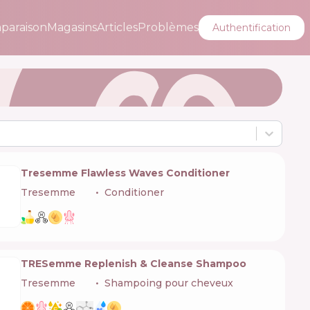
paraison
Magasins
Articles
Problèmes
Authentification
Tresemme Flawless Waves Conditioner
Tresemme
🇺🇸
Conditioner
TRESemme Replenish & Cleanse Shampoo
Tresemme
🇺🇸
Shampoing pour cheveux