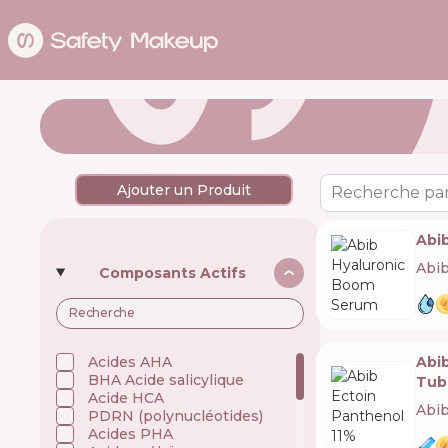
Ajouter un Produit
Recherche par
Abi
Abi
Composants Actifs
Abib
Acides AHA
BHA Acide salicylique
Tub
Acide HCA
Abi
PDRN (polynucléotides)
Acides PHA