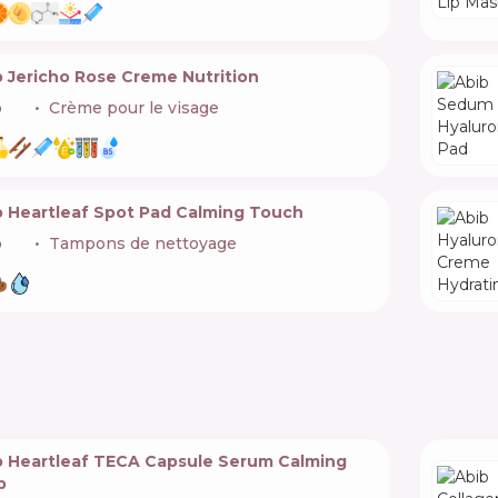
b Jericho Rose Creme Nutrition
b
🇰🇷
Crème pour le visage
b Heartleaf Spot Pad Calming Touch
b
🇰🇷
Tampons de nettoyage
b Heartleaf TECA Capsule Serum Calming
p