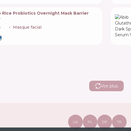
 Rice Probiotics Overnight Mask Barrier
y
b
🇰🇷
Masque facial
Voir plus
UA
PL
DE
TR