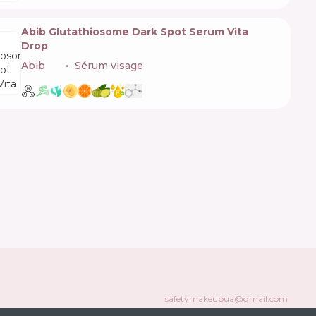
Abib Glutathiosome Dark Spot Serum Vita
Drop
Abib
🇰🇷
Sérum visage
safetymakeupua@gmail.com