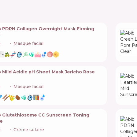
b PDRN Collagen Overnight Mask Firming
y
b
🇰🇷
Masque facial
 Mild Acidic pH Sheet Mask Jericho Rose
b
🇰🇷
Masque facial
b Glutathiosome CC Sunscreen Toning
e
b
🇰🇷
Crème solaire