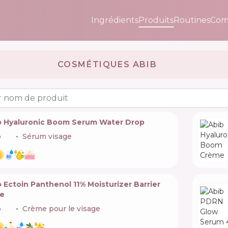
Ingrédients
Produits
Routines
Com
COSMÉTIQUES ABIB 🇰🇷
 nom de produit
b Hyaluronic Boom Serum Water Drop
b
🇰🇷
Sérum visage
 Ectoin Panthenol 11% Moisturizer Barrier
e
b
🇰🇷
Crème pour le visage