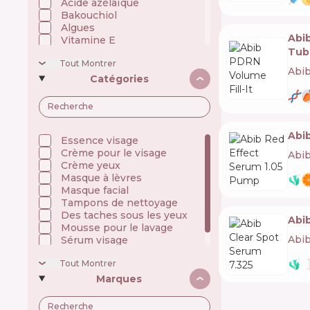
Acide azélaïque
Bakouchiol
Algues
Abib
Vitamine E
Tub
Vitamine C
Tout Montrer
Argile
Abi
Champignons
Catégories
Acide hyaluronique
Thé vert
Céramides
Coenzyme Q10
Abi
Collagène
Essence visage
La Réglisse
Crème pour le visage
Abi
Caféine
Crème yeux
Niacinamide
Masque à lèvres
Huiles
Masque facial
Panthénol (Vitamine B5)
Tampons de nettoyage
Peptides
Des taches sous les yeux
Abi
Polyphénol
Mousse pour le lavage
Prébiotiques/Enzymes
Abi
Sérum visage
Rétinoïdes (Vitamine A)
Crème solaire
Tout Montrer
Silicones
Squalane
Marques
Filtres UV
Centella asiatique