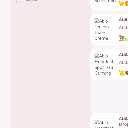
Andalou Naturals 🇺🇸
Anua 🇰🇷
ApaCare 🇩🇪
Apice Cosmeticos 🇧🇷
Abi
Apivita 🇬🇷
Apse Cosmetics 🇪🇸
Abi
Aquafresh 🇬🇧
Arencia 🇰🇷
Arkada 🇵🇱
Arocell 🇰🇷
Aromase 🇹🇼
Aromatica 🇰🇷
Abi
Atache 🇪🇸
Atopalm 🇰🇷
Abi
Attitude 🇨🇦
Augustinus Bader 🇩🇪
Aussie 🇦🇺
Aveeno 🇨🇦
Avene 🇫🇷
Avon 🇺🇸
Avril 🇫🇷
Axe 🇳🇱
Axis Y 🇰🇷
B.Feresh 🇺🇸
B.O.B 🇧🇷
B:Lab 🇰🇷
Abi
BIOHEAL BOH 🇰🇷
Dro
BLIV:U 🇰🇷