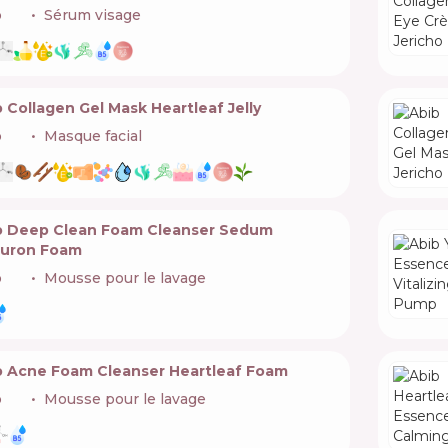
b
🇰🇷
Sérum visage
 Collagen Gel Mask Heartleaf Jelly
b
🇰🇷
Masque facial
b Deep Clean Foam Cleanser Sedum
luron Foam
b
🇰🇷
Mousse pour le lavage
b Acne Foam Cleanser Heartleaf Foam
b
🇰🇷
Mousse pour le lavage