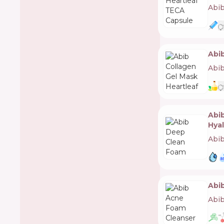
BLUH ALCHEMY 🇺🇸
Abi
Babaria 🇪🇸
Babe Laboratorios 🇪🇸
Babor 🇩🇪
Balance Me 🇬🇧
Balea 🇩🇪
Bali Body 🇦🇺
Abib
Bandi 🇰🇷
Abi
Banobagi 🇰🇷
Barbers 🇺🇦
Barbours Beauty 🇺🇸
Barulab 🇰🇷
BasicLab Dermocosmetics 🇵🇱
Batiste 🇬🇧
Abi
Beauty Works 🇬🇧
Hya
Beauty of Joseon 🇰🇷
Bell 🇵🇱
Abi
Bem Raiz 🇧🇷
Benefit Cosmetics 🇺🇸
Benton 🇰🇷
Beox 🇧🇷
Bepanten 🇩🇪
Beyer & Söhne 🇩🇪
Abi
Bielenda 🇵🇱
Bilou 🇩🇪
Abi
Bio Extractus 🇧🇷
Bio Vegane Cosmetics GmbH 🇩🇪
Bioblas 🇹🇷