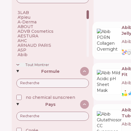
3LAB 🇺🇸
A'pieu 🇰🇷
A-Derma 🇫🇷
ABOUT 🇺🇦
Abi
ADVB Cosmetics 🇹🇷
Jell
AESTURA 🇰🇷
AHC 🇰🇷
Abi
ARNAUD PARIS 🇫🇷
ASP 🇬🇧
Abib 🇰🇷
Academie 🇫🇷
Achroactive Max 🇧🇬
Tout Montrer
Abib
Acnemy 🇪🇸
Formule
Acure 🇺🇸
Fit
Acwell 🇰🇷
Abi
Ada Tina 🇧🇷
Aesop 🇦🇺
Alchi 🇧🇷
Alfaparf 🇮🇹
no chemical sunscreen
Allen Mak 🇧🇬
Pays
Allies of Skin 🇸🇬
Abi
Alpecin 🇩🇪
Alpha H 🇦🇺
Tub
American Crew 🇺🇸
Abi
Amway 🇺🇸
Anastasia Beverly Hills 🇺🇸
Corée 🇰🇷