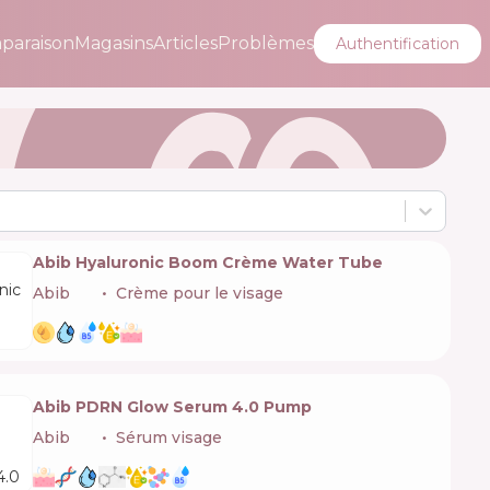
paraison
Magasins
Articles
Problèmes
Authentification
Abib Hyaluronic Boom Crème Water Tube
Abib
🇰🇷
Crème pour le visage
Abib PDRN Glow Serum 4.0 Pump
Abib
🇰🇷
Sérum visage