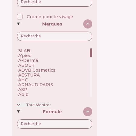
Crème pour le visage
Marques
3LAB 🇺🇸
A'pieu 🇰🇷
A-Derma 🇫🇷
ABOUT 🇺🇦
ADVB Cosmetics 🇹🇷
AESTURA 🇰🇷
AHC 🇰🇷
ARNAUD PARIS 🇫🇷
ASP 🇬🇧
Abib 🇰🇷
Academie 🇫🇷
Achroactive Max 🇧🇬
Tout Montrer
Acnemy 🇪🇸
Formule
Acure 🇺🇸
Acwell 🇰🇷
Ada Tina 🇧🇷
Aesop 🇦🇺
Alchi 🇧🇷