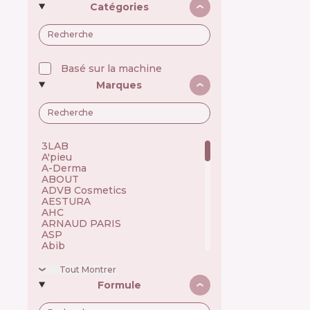
Catégories
Basé sur la machine
Marques
3LAB 🇺🇸
A'pieu 🇰🇷
A-Derma 🇫🇷
ABOUT 🇺🇦
ADVB Cosmetics 🇹🇷
AESTURA 🇰🇷
AHC 🇰🇷
ARNAUD PARIS 🇫🇷
ASP 🇬🇧
Abib 🇰🇷
Academie 🇫🇷
Achroactive Max 🇧🇬
Tout Montrer
Acnemy 🇪🇸
Formule
Acure 🇺🇸
Acwell 🇰🇷