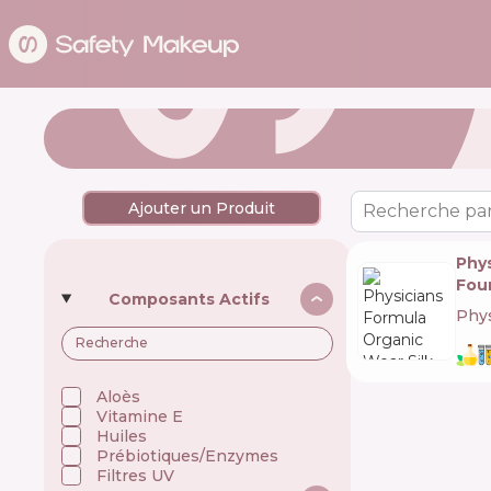
Ajouter un Produit
Recherche par
Phys
Foun
Composants Actifs
Phys
Aloès
Vitamine E
Huiles
Prébiotiques/Enzymes
Filtres UV