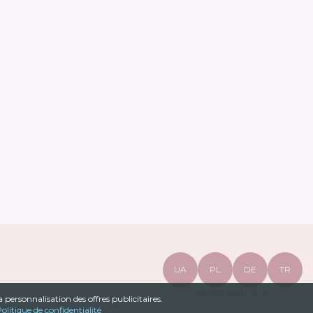
UA
PL
DE
TR
Version alternative
a personnalisation des offres publicitaires.
olitique de confidentialité