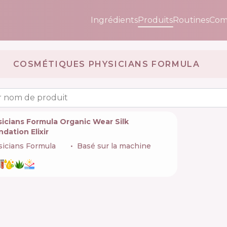
Ingrédients
Produits
Routines
Com
COSMÉTIQUES PHYSICIANS FORMULA 🇺🇸
 nom de produit
icians Formula Organic Wear Silk
dation Elixir
icians Formula
🇺🇸
Basé sur la machine