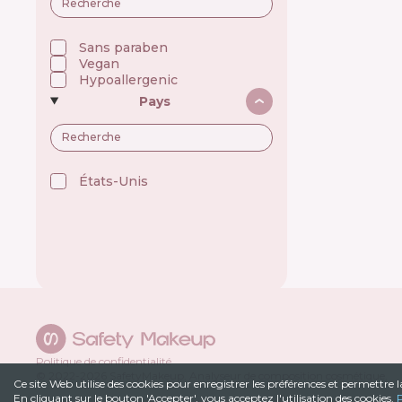
Ada Tina 🇧🇷
Aesop 🇦🇺
Alchi 🇧🇷
Alfaparf 🇮🇹
Sans paraben
Allen Mak 🇧🇬
Vegan
Allies of Skin 🇸🇬
Hypoallergenic
Alpecin 🇩🇪
Pays
Alpha H 🇦🇺
American Crew 🇺🇸
Amway 🇺🇸
Anastasia Beverly Hills 🇺🇸
Andalou Naturals 🇺🇸
Anua 🇰🇷
États-Unis 🇺🇸
ApaCare 🇩🇪
Apice Cosmeticos 🇧🇷
Apivita 🇬🇷
Apse Cosmetics 🇪🇸
Aquafresh 🇬🇧
Arencia 🇰🇷
Arkada 🇵🇱
Arocell 🇰🇷
Aromase 🇹🇼
Aromatica 🇰🇷
Atache 🇪🇸
Atopalm 🇰🇷
Attitude 🇨🇦
Politique de confidentialité
Augustinus Bader 🇩🇪
© 2022-
2026
SafetyMakeup.
Analyseur de composition cosmétique
.
Ce site Web utilise des cookies pour enregistrer les préférences et permettre l
Aussie 🇦🇺
En cliquant sur le bouton 'Accepter', vous acceptez l'utilisation des cookies.
P