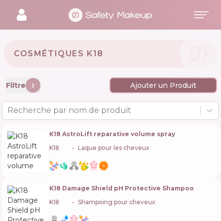
COSMÉTIQUES K18 🇺🇸
Filtre
Ajouter un Produit
Recherche par nom de produit
K18 AstroLift reparative volume spray
K18
🇺🇸
Laque pour les cheveux
K18 Damage Shield pH Protective Shampoo
K18
🇺🇸
Shampoing pour cheveux