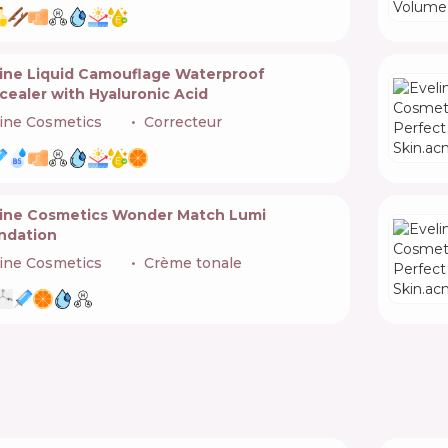
line Liquid Camouflage Waterproof
ealer with Hyaluronic Acid
ine Cosmetics
🇵🇱
Correcteur
line Cosmetics Wonder Match Lumi
ndation
ine Cosmetics
🇵🇱
Crème tonale