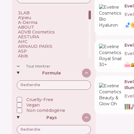
Evel
3LAB 🇺🇸
Evel
A'pieu 🇰🇷
A-Derma 🇫🇷
ABOUT 🇺🇦
ADVB Cosmetics 🇹🇷
AESTURA 🇰🇷
AHC 🇰🇷
Evel
ARNAUD PARIS 🇫🇷
ASP 🇬🇧
Evel
Abib 🇰🇷
Academie 🇫🇷
Achroactive Max 🇧🇬
Tout Montrer
Acnemy 🇪🇸
Formule
Acure 🇺🇸
Acwell 🇰🇷
Eve
Ada Tina 🇧🇷
Ill
Aesop 🇦🇺
Alchi 🇧🇷
Evel
Alfaparf 🇮🇹
Cruelty-Free
Allen Mak 🇧🇬
Vegan
Allies of Skin 🇸🇬
Non comédogène
Alpecin 🇩🇪
Pays
Alpha H 🇦🇺
American Crew 🇺🇸
Amway 🇺🇸
Anastasia Beverly Hills 🇺🇸