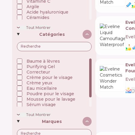
Vitamine C
Argile
Acide hyaluronique
Céramides
Eve
Coenzyme Q10
Tout Montrer
Conc
Collagène
La Réglisse
Catégories
Evel
Mucine d'escargot
Niacinamide
Huiles
Acides gras oméga
Panthénol (Vitamine B5)
Baume à lèvres
Eve
Peptides
Purifying Gel
Fou
Polyphénol
Correcteur
Prébiotiques/Enzymes
Crème pour le visage
Evel
Rétinoïdes (Vitamine A)
Crème yeux
Silicones
Eau micellaire
Filtres UV
Poudre pour le visage
Mousse pour le lavage
Sérum visage
Crème tonale
Tout Montrer
Mascara
Marques