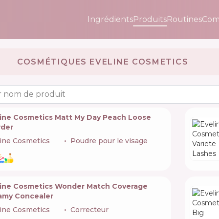
Ingrédients
Produits
Routines
Com
COSMÉTIQUES EVELINE COSMETICS 🇵🇱
 nom de produit
line Cosmetics Matt My Day Peach Loose
der
ine Cosmetics
🇵🇱
Poudre pour le visage
line Cosmetics Wonder Match Coverage
amy Concealer
ine Cosmetics
🇵🇱
Correcteur