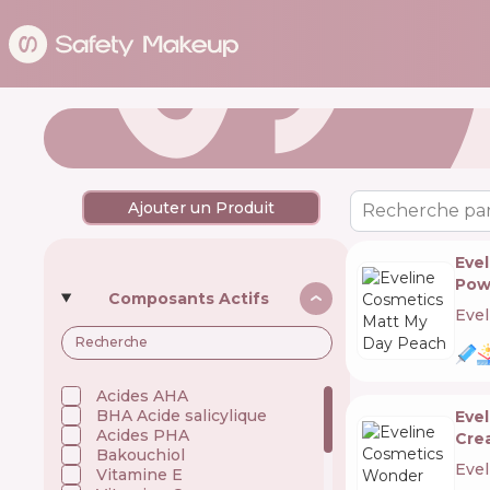
Ajouter un Produit
Recherche par
Eve
Pow
Composants Actifs
Evel
Acides AHA
BHA Acide salicylique
Eve
Acides PHA
Cre
Bakouchiol
Evel
Vitamine E