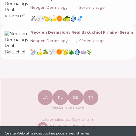
Neogen Dermalogy
🇰🇷
Sérum visage
Neogen Dermalogy Real Bakuchiol Firming Serum
Neogen Dermalogy
🇰🇷
Sérum visage
UA
PL
DE
TR
Version alternative
safetymakeupua@gmail.com
Ce site Web utilise des cookies pour enregistrer les
Politique de confidentialité