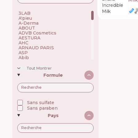
Mil
3LAB 🇺🇸
A'pieu 🇰🇷
A-Derma 🇫🇷
ABOUT 🇺🇦
ADVB Cosmetics 🇹🇷
AESTURA 🇰🇷
AHC 🇰🇷
ARNAUD PARIS 🇫🇷
ASP 🇬🇧
Abib 🇰🇷
Academie 🇫🇷
Achroactive Max 🇧🇬
Tout Montrer
Acnemy 🇪🇸
Formule
Acure 🇺🇸
Acwell 🇰🇷
Ada Tina 🇧🇷
Aesop 🇦🇺
Alchi 🇧🇷
Alfaparf 🇮🇹
Sans sulfate
Allen Mak 🇧🇬
Sans paraben
Allies of Skin 🇸🇬
Pays
Alpecin 🇩🇪
Alpha H 🇦🇺
American Crew 🇺🇸
Amway 🇺🇸
Anastasia Beverly Hills 🇺🇸