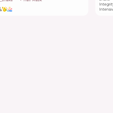
k_shake
🇮🇹
Hair Mask