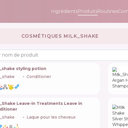
Ingrédients
Produits
Routines
Com
COSMÉTIQUES MILK_SHAKE 🇮🇹
 nom de produit
_shake styling potion
k_shake
🇮🇹
Conditioner
k_Shake Leave-in Treatments Leave in
ditioner
k_shake
🇮🇹
Laque pour les cheveux