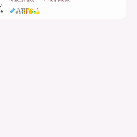
Milk_shake
🇮🇹
Hair Mask