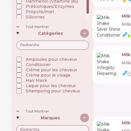
Panthénol (Vitamine B5)
Prébiotiques/Enzymes
Propolis/miel
Milk
Silicones
Filtres UV
Mil
Tout Montrer
Catégories
Milk
Ampoules pour cheveux
Mil
Conditioner
Crème pour les cheveux
Crème pour le visage
Hair Mask
Laque pour les cheveux
Shampoing pour cheveux
Tout Montrer
Marques
Milk