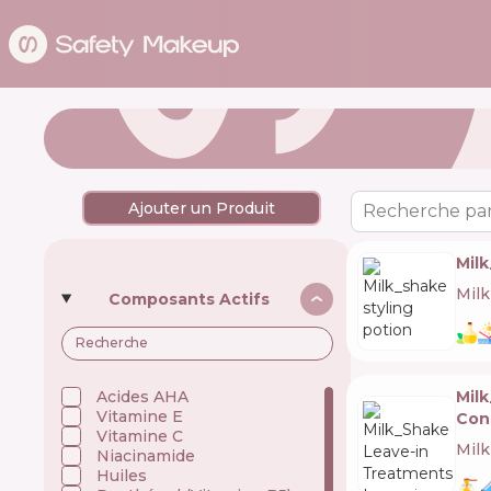
Ajouter un Produit
Recherche par
Milk
Mil
Composants Actifs
Mil
Acides AHA
Vitamine E
Con
Vitamine C
Mil
Niacinamide
Huiles