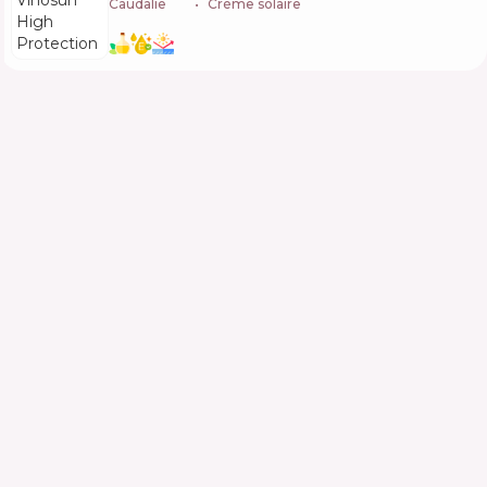
Caudalie
🇫🇷
Crème solaire