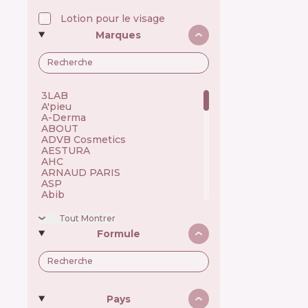
Lotion pour le visage
Marques
3LAB 🇺🇸
A'pieu 🇰🇷
A-Derma 🇫🇷
ABOUT 🇺🇦
ADVB Cosmetics 🇹🇷
AESTURA 🇰🇷
AHC 🇰🇷
ARNAUD PARIS 🇫🇷
ASP 🇬🇧
Abib 🇰🇷
Academie 🇫🇷
Achroactive Max 🇧🇬
Tout Montrer
Acnemy 🇪🇸
Formule
Acure 🇺🇸
Acwell 🇰🇷
Ada Tina 🇧🇷
Aesop 🇦🇺
Alchi 🇧🇷
Alfaparf 🇮🇹
Pays
Allen Mak 🇧🇬