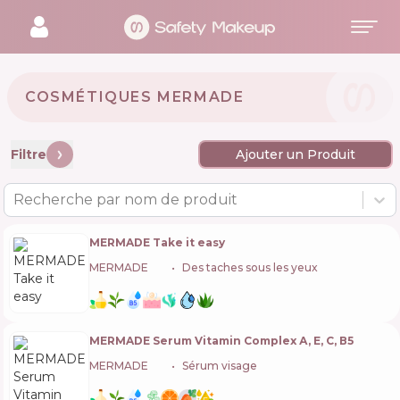
COSMÉTIQUES MERMADE 🇺🇦
Filtre
Ajouter un Produit
Recherche par nom de produit
MERMADE Take it easy
MERMADE
🇺🇦
Des taches sous les yeux
MERMADE Serum Vitamin Complex А, Е, С, В5
MERMADE
🇺🇦
Sérum visage