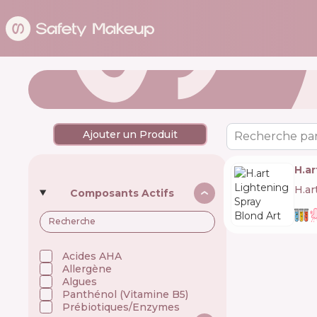
Ajouter un Produit
Recherche par
H.ar
H.ar
Composants Actifs
Acides AHA
Allergène
Algues
Panthénol (Vitamine B5)
Prébiotiques/Enzymes