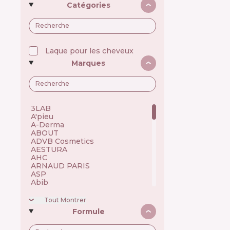
Catégories
Laque pour les cheveux
Marques
3LAB 🇺🇸
A'pieu 🇰🇷
A-Derma 🇫🇷
ABOUT 🇺🇦
ADVB Cosmetics 🇹🇷
AESTURA 🇰🇷
AHC 🇰🇷
ARNAUD PARIS 🇫🇷
ASP 🇬🇧
Abib 🇰🇷
Academie 🇫🇷
Achroactive Max 🇧🇬
Tout Montrer
Acnemy 🇪🇸
Formule
Acure 🇺🇸
Acwell 🇰🇷