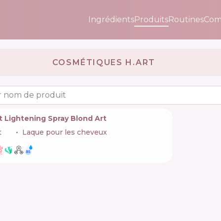
Ingrédients
Produits
Routines
Com
COSMÉTIQUES H.ART 🇺🇦
 nom de produit
t Lightening Spray Blond Art
t
🇺🇦
Laque pour les cheveux