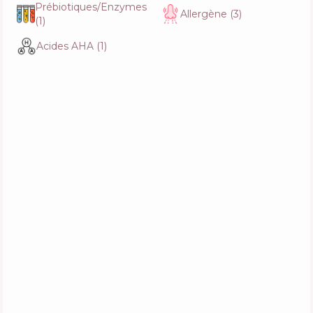
Prébiotiques/Enzymes
Allergène
(
3
)
(
1
)
Redken Acidic Grow Full System
Acides AHA
(
1
)
Composition
6
%
Actifs
22
%
Fonctions
57
%
Tresemme Keratin Smooth Heat Protection
Shine Spray
Composition
9
%
Actifs
30
%
Fonctions
54
%
L’Oréal Professionnel Serie Expert Aminexil
Advanced
Composition
4
%
Actifs
20
%
Fonctions
58
%