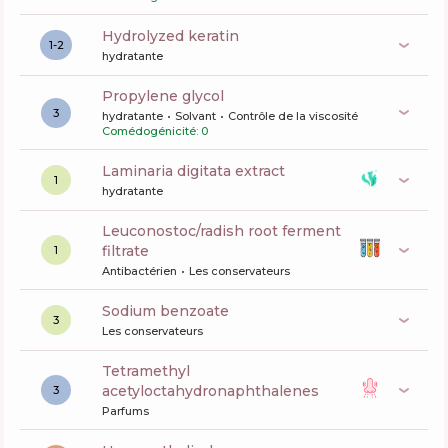
hydrolyzed keratin
1-2
hydratante
propylene glycol
3
hydratante
Solvant
Contrôle de la viscosité
Comédogénicité: 0
laminaria digitata extract
1
hydratante
leuconostoc/radish root ferment
filtrate
1
Antibactérien
Les conservateurs
sodium benzoate
3
Les conservateurs
tetramethyl
acetyloctahydronaphthalenes
3
Parfums