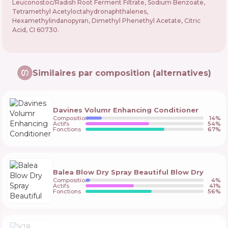
Leuconostoc/Radish Root Ferment Filtrate, Sodium Benzoate,
Tetramethyl Acetyloctahydronaphthalenes,
Hexamethylindanopyran, Dimethyl Phenethyl Acetate, Citric
Acid, CI 60730.
Similaires par composition (alternatives)
Davines Volumr Enhancing Conditioner
Composition
14
%
Actifs
54
%
Fonctions
67
%
Balea Blow Dry Spray Beautiful Blow Dry
Composition
4
%
Actifs
41
%
Fonctions
56
%