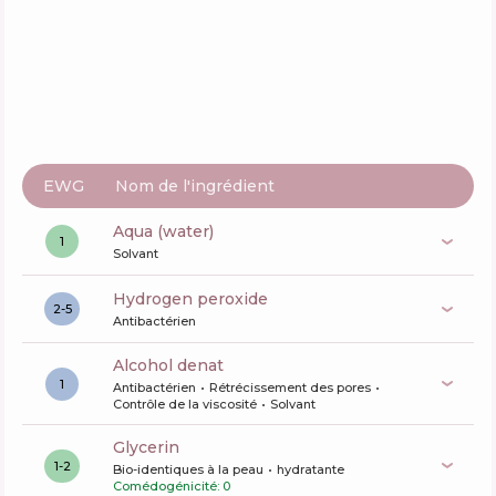
EWG
Nom de l'ingrédient
aqua (water)
1
Solvant
hydrogen peroxide
2-5
Antibactérien
alcohol denat
1
Antibactérien
Rétrécissement des pores
Contrôle de la viscosité
Solvant
glycerin
1-2
Bio-identiques à la peau
hydratante
Comédogénicité: 0