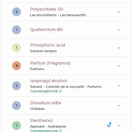
polysorbate-20
3
Les émulsifiants
Les tensioactifs
quaternium-80
1
phosphoric acid
1
Solution tampon
Parfum (Fragrance)
8
Parfums
isopropyl alcohol
2
Solvant
Contrôle de la viscosité
Parfums
Comédogénicité: 0
disodium edta
1
Chélates
panthenol
1
Apaisant
hydratante
Comédogénicité: 0