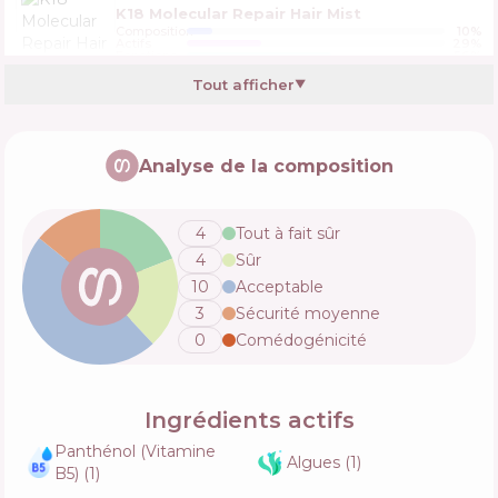
K18 Molecular Repair Hair Mist
Composition
10
%
Actifs
29
%
Fonctions
56
%
Tout afficher
▼
Redken Acidic Ph Sealer
Analyse de la composition
Composition
2
%
Actifs
47
%
Fonctions
34
%
4
Tout à fait sûr
4
Sûr
K18 AstroLift reparative volume spray
10
Acceptable
Composition
8
%
3
Sécurité moyenne
Actifs
23
%
Fonctions
58
%
0
Comédogénicité
Ingrédients actifs
Kerastase Specifique Stimuliste
Composition
5
%
Panthénol (Vitamine
Actifs
25
%
Algues
(
1
)
Fonctions
55
%
B5)
(
1
)