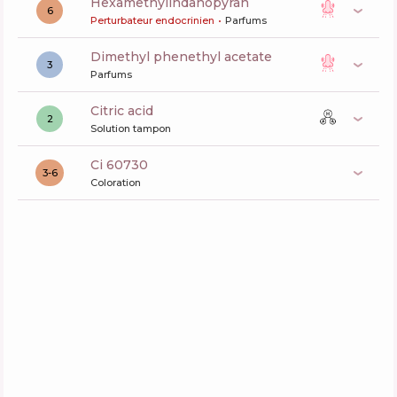
hexamethylindanopyran
6
Perturbateur endocrinien
Parfums
dimethyl phenethyl acetate
3
Parfums
citric acid
2
Solution tampon
ci 60730
3-6
Coloration