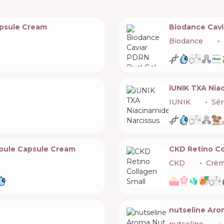
psule Cream
Biodance Cavi
Biodance
🇰🇷
iUNIK TXA Nia
IUNIK
🇰🇷
Sér
oule Capsule Cream
CKD Retino Co
CKD
🇰🇷
Crèm
nutseline Aro