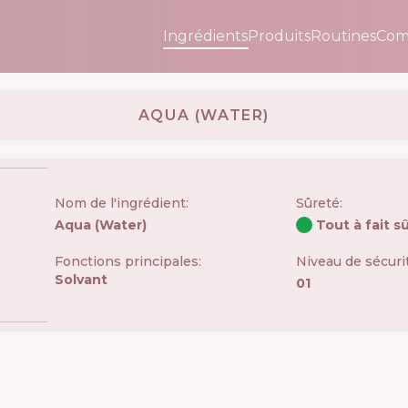
Ingrédients
Produits
Routines
Com
AQUA (WATER)
Nom de l'ingrédient:
Sûreté
:
Aqua (water)
Tout à fait s
Fonctions principales:
Niveau de sécur
Solvant
01