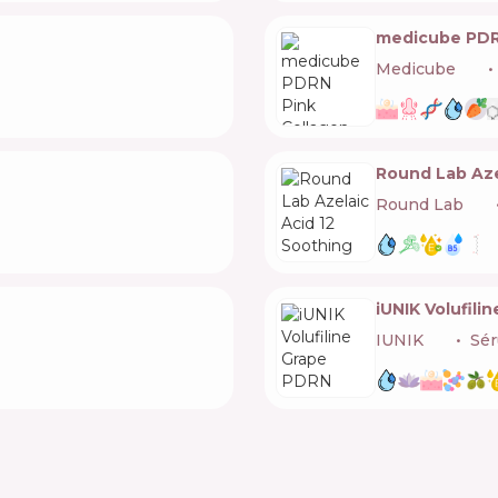
medicube PDRN
Medicube
🇰🇷
Round Lab Aze
Round Lab
🇰🇷
iUNIK Volufil
IUNIK
🇰🇷
Sér