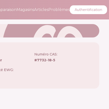
paraison
Magasins
Articles
Problèmes
Authentification
Numéro CAS:
ûr
#
7732-18-5
ité EWG: