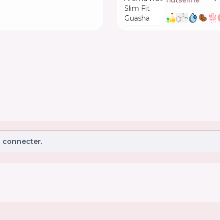
nutseline
🇰🇷
 connecter.