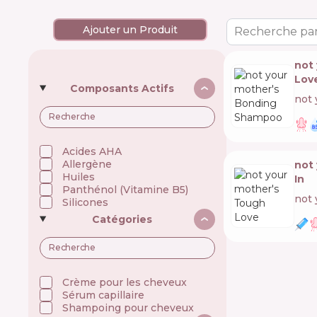
Ajouter un Produit
Recherche par
not
Lov
Composants Actifs
not 
Acides AHA
Allergène
not
Huiles
In
Panthénol (Vitamine B5)
not 
Silicones
Catégories
Crème pour les cheveux
Sérum capillaire
Shampoing pour cheveux