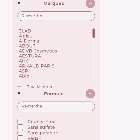
Marques
3LAB 🇺🇸
A'pieu 🇰🇷
A-Derma 🇫🇷
ABOUT 🇺🇦
ADVB Cosmetics 🇹🇷
AESTURA 🇰🇷
AHC 🇰🇷
ARNAUD PARIS 🇫🇷
ASP 🇬🇧
Abib 🇰🇷
Academie 🇫🇷
Achroactive Max 🇧🇬
Tout Montrer
Acnemy 🇪🇸
Formule
Acure 🇺🇸
Acwell 🇰🇷
Ada Tina 🇧🇷
Aesop 🇦🇺
Alchi 🇧🇷
Alfaparf 🇮🇹
Cruelty-Free
Allen Mak 🇧🇬
Sans sulfate
Allies of Skin 🇸🇬
Sans paraben
Alpecin 🇩🇪
Vegan