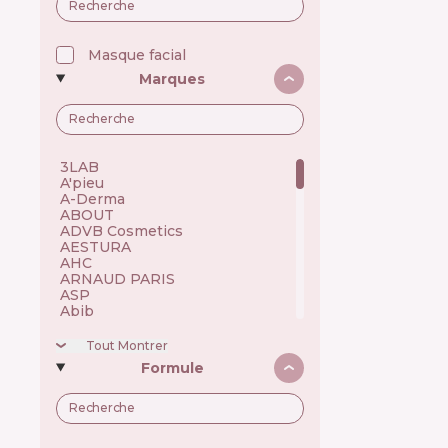
Masque facial
Marques
3LAB 🇺🇸
A'pieu 🇰🇷
A-Derma 🇫🇷
ABOUT 🇺🇦
ADVB Cosmetics 🇹🇷
AESTURA 🇰🇷
AHC 🇰🇷
ARNAUD PARIS 🇫🇷
ASP 🇬🇧
Abib 🇰🇷
Academie 🇫🇷
Achroactive Max 🇧🇬
Tout Montrer
Acnemy 🇪🇸
Formule
Acure 🇺🇸
Acwell 🇰🇷
Ada Tina 🇧🇷
Aesop 🇦🇺
Alchi 🇧🇷