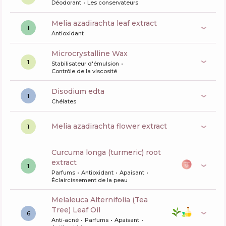
Déodorant
Les conservateurs
melia azadirachta leaf extract
1
Antioxidant
Microcrystalline Wax
1
Stabilisateur d'émulsion
Contrôle de la viscosité
disodium edta
1
Chélates
melia azadirachta flower extract
1
curcuma longa (turmeric) root
extract
1
Parfums
Antioxidant
Apaisant
Éclaircissement de la peau
Melaleuca Alternifolia (Tea
Tree) Leaf Oil
6
Anti-acné
Parfums
Apaisant