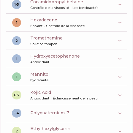
cocamidopropyl betaine
1-5
Contrôle de la viscosité
Les tensioactifs
hexadecene
1
Solvant
Contrôle de la viscosité
tromethamine
2
Solution tampon
Hydroxyacetophenone
1
Antioxidant
mannitol
1
hydratante
Kojic Acid
6-7
Antioxidant
Éclaircissement de la peau
polyquaternium-7
1-4
ethylhexylglycerin
2