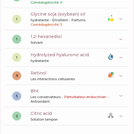
Comédogénicité: 0
glycine soja (soybean) oil
1
hydratante
Émollient
Parfums
Comédogénicité: 3
1,2-hexanediol
1
Solvant
hydrolyzed hyaluronic acid
1
hydratante
retinol
9
Les interactions cellulaires
bht
5
Les conservateurs
Perturbateur endocrinien
Antioxidant
citric acid
2
Solution tampon