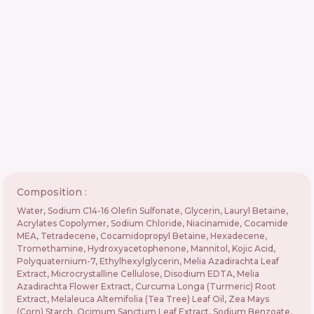
Composition :
Water, Sodium C14-16 Olefin Sulfonate, Glycerin, Lauryl Betaine,
Acrylates Copolymer, Sodium Chloride, Niacinamide, Cocamide
MEA, Tetradecene, Cocamidopropyl Betaine, Hexadecene,
Tromethamine, Hydroxyacetophenone, Mannitol, Kojic Acid,
Polyquaternium-7, Ethylhexylglycerin, Melia Azadirachta Leaf
Extract, Microcrystalline Cellulose, Disodium EDTA, Melia
Azadirachta Flower Extract, Curcuma Longa (Turmeric) Root
Extract, Melaleuca Altemifolia (Tea Tree) Leaf Oil, Zea Mays
(Corn) Starch, Ocimum Sanctum Leaf Extract, Sodium Benzoate,