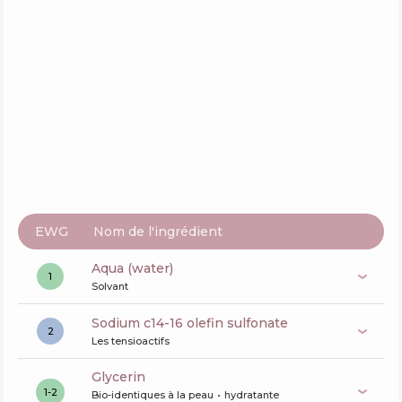
EWG
Nom de l'ingrédient
aqua (water)
1
Solvant
sodium c14-16 olefin sulfonate
2
Les tensioactifs
glycerin
1-2
Bio-identiques à la peau
hydratante