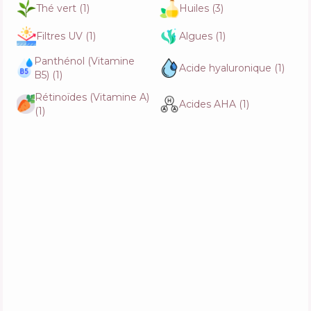
Thé vert
(
1
)
Huiles
(
3
)
Filtres UV
(
1
)
Algues
(
1
)
Panthénol (Vitamine
Acide hyaluronique
(
1
)
B5)
(
1
)
Rétinoïdes (Vitamine A)
Acides AHA
(
1
)
(
1
)