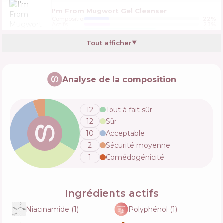
I'm From Mugwort Gel Cleanser
Composition
22
%
Actifs
23
%
Fonctions
63
%
Tout afficher
▼
Kaine Kombu Hydrating Daily Cleanser
Analyse de la composition
Composition
4
%
Actifs
35
%
Fonctions
57
%
12
Tout à fait sûr
12
Sûr
10
Acceptable
2
Sécurité moyenne
1
Comédogénicité
Ingrédients actifs
Niacinamide
(
1
)
Polyphénol
(
1
)