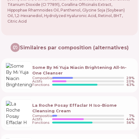
Titanium Dioxide (CI 77891), Corallina Officinalis Extract,
Hippophae Rhamnoides Oil, Panthenol, Glycine Soja (Soybean)
Oil, 1,2-Hexanediol, Hydrolyzed Hyaluronic Acid, Retinol, BHT,
Citric Acid
Similaires par composition (alternatives)
Some By Mi Yuja Niacin Brightening All-In-
One Cleanser
Composition
29
%
Actifs
20
%
Fonctions
63
%
La Roche Posay Effaclar H Iso-Biome
Cleansing Cream
Composition
7
%
Actifs
44
%
Fonctions
56
%