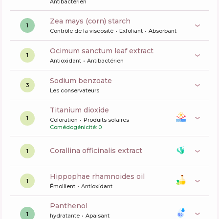
Antibactérien
zea mays (corn) starch
1
Contrôle de la viscosité
Exfoliant
Absorbant
ocimum sanctum leaf extract
1
Antioxidant
Antibactérien
sodium benzoate
3
Les conservateurs
titanium dioxide
1
Coloration
Produits solaires
Comédogénicité: 0
corallina officinalis extract
1
hippophae rhamnoides oil
1
Émollient
Antioxidant
panthenol
1
hydratante
Apaisant