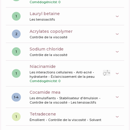
Comédogénicité: 0
lauryl betaine
1
Les tensioactifs
acrylates copolymer
2
Contrôle de la viscosité
sodium chloride
1
Contrôle de la viscosité
niacinamide
Les interactions cellulaires
Anti-acné
1
hydratante
Éclaircissement de la peau
Comédogénicité: 0
cocamide mea
1-4
Les émulsifiants
Stabilisateur d'émulsion
Contrôle de la viscosité
Les tensioactifs
tetradecene
1
Émollient
Contrôle de la viscosité
Solvant