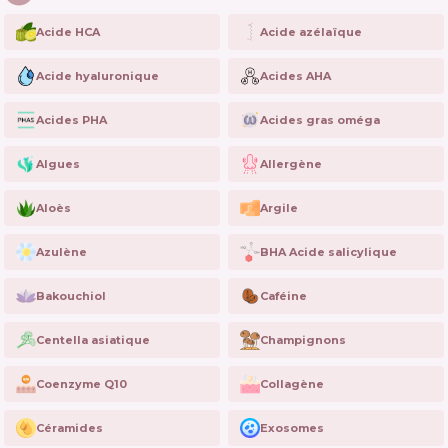
Acide HCA
Acide azélaïque
Acide hyaluronique
Acides AHA
Acides PHA
Acides gras oméga
Algues
Allergène
Aloès
Argile
Azulène
BHA Acide salicylique
Bakouchiol
Caféine
Centella asiatique
Champignons
Coenzyme Q10
Collagène
Céramides
Exosomes