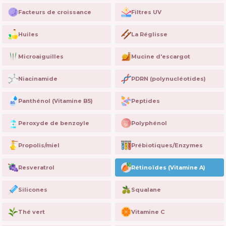
Facteurs de croissance
Filtres UV
Huiles
La Réglisse
Microaiguilles
Mucine d'escargot
Niacinamide
PDRN (polynucléotides)
Panthénol (Vitamine B5)
Peptides
Peroxyde de benzoyle
Polyphénol
Propolis/miel
Prébiotiques/Enzymes
Resveratrol
Rétinoïdes (Vitamine A)
Silicones
Squalane
Thé vert
Vitamine C