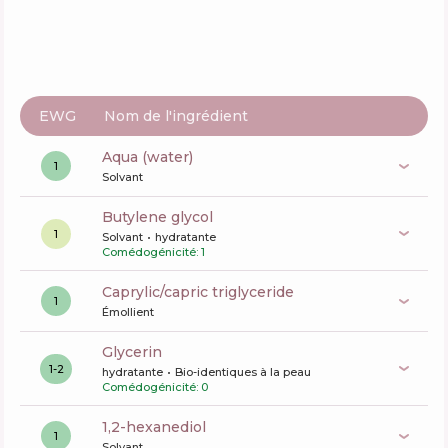
EWG
Nom de l'ingrédient
aqua (water)
1
Solvant
butylene glycol
1
Solvant
hydratante
Comédogénicité: 1
caprylic/capric triglyceride
1
Émollient
glycerin
1-2
hydratante
Bio-identiques à la peau
Comédogénicité: 0
1,2-hexanediol
1
Solvant