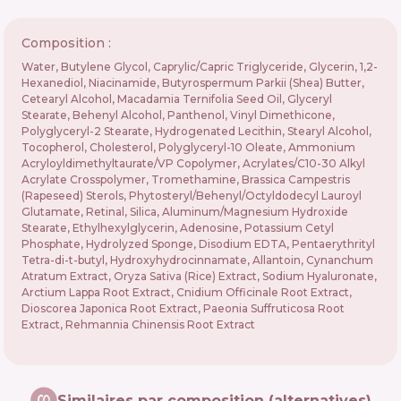
Composition :
Water, Butylene Glycol, Caprylic/Capric Triglyceride, Glycerin, 1,2-
Hexanediol, Niacinamide, Butyrospermum Parkii (Shea) Butter,
Cetearyl Alcohol, Macadamia Ternifolia Seed Oil, Glyceryl
Stearate, Behenyl Alcohol, Panthenol, Vinyl Dimethicone,
Polyglyceryl-2 Stearate, Hydrogenated Lecithin, Stearyl Alcohol,
Tocopherol, Cholesterol, Polyglyceryl-10 Oleate, Ammonium
Acryloyldimethyltaurate/VP Copolymer, Acrylates/C10-30 Alkyl
Acrylate Crosspolymer, Tromethamine, Brassica Campestris
(Rapeseed) Sterols, Phytosteryl/Behenyl/Octyldodecyl Lauroyl
Glutamate, Retinal, Silica, Aluminum/Magnesium Hydroxide
Stearate, Ethylhexylglycerin, Adenosine, Potassium Cetyl
Phosphate, Hydrolyzed Sponge, Disodium EDTA, Pentaerythrityl
Tetra-di-t-butyl, Hydroxyhydrocinnamate, Allantoin, Cynanchum
Atratum Extract, Oryza Sativa (Rice) Extract, Sodium Hyaluronate,
Arctium Lappa Root Extract, Cnidium Officinale Root Extract,
Dioscorea Japonica Root Extract, Paeonia Suffruticosa Root
Extract, Rehmannia Chinensis Root Extract
Similaires par composition (alternatives)