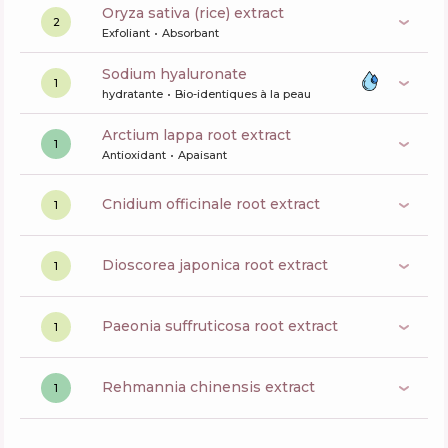
oryza sativa (rice) extract
2
Exfoliant
Absorbant
sodium hyaluronate
1
hydratante
Bio-identiques à la peau
arctium lappa root extract
1
Antioxidant
Apaisant
cnidium officinale root extract
1
dioscorea japonica root extract
1
paeonia suffruticosa root extract
1
rehmannia chinensis extract
1