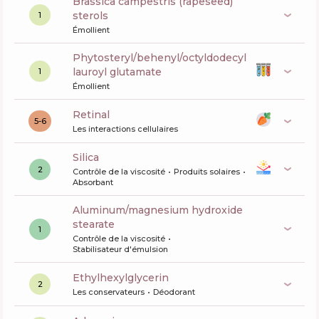
brassica campestris (rapeseed)
sterols
1
Émollient
phytosteryl/behenyl/octyldodecyl
lauroyl glutamate
1
Émollient
retinal
5-6
Les interactions cellulaires
silica
2
Contrôle de la viscosité
Produits solaires
Absorbant
aluminum/magnesium hydroxide
stearate
1
Contrôle de la viscosité
Stabilisateur d'émulsion
ethylhexylglycerin
2
Les conservateurs
Déodorant