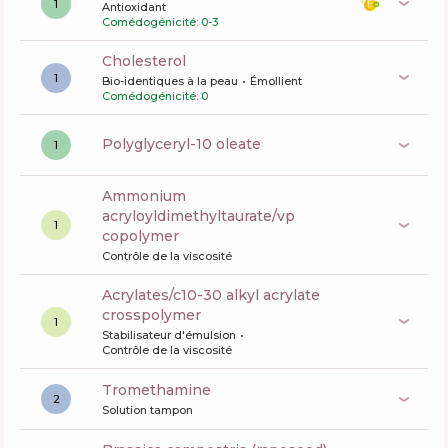
1
Antioxidant
Comédogénicité: 0-3
cholesterol
1
Bio-identiques à la peau
Émollient
Comédogénicité: 0
polyglyceryl-10 oleate
1
ammonium
acryloyldimethyltaurate/vp
1
copolymer
Contrôle de la viscosité
acrylates/c10-30 alkyl acrylate
crosspolymer
1
Stabilisateur d'émulsion
Contrôle de la viscosité
tromethamine
2
Solution tampon