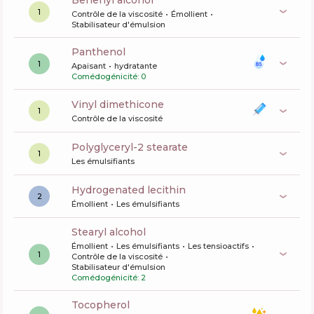
behenyl alcohol
1
Contrôle de la viscosité
Émollient
Stabilisateur d'émulsion
panthenol
1
Apaisant
hydratante
Comédogénicité: 0
vinyl dimethicone
1
Contrôle de la viscosité
polyglyceryl-2 stearate
1
Les émulsifiants
hydrogenated lecithin
2
Émollient
Les émulsifiants
stearyl alcohol
Émollient
Les émulsifiants
Les tensioactifs
1
Contrôle de la viscosité
Stabilisateur d'émulsion
Comédogénicité: 2
tocopherol