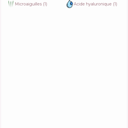
Microaiguilles
(
1
)
Acide hyaluronique
(
1
)
Medi-Peel Melanon X Drop Gel Cream
Composition
19
%
Actifs
53
%
Fonctions
62
%
Round Lab Vita Niacinamide Glow Capsule
Cream
Composition
20
%
Actifs
40
%
Fonctions
78
%
Simple Kind To Skin Hydrating Light
Moisturiser
Composition
4
%
Actifs
67
%
Fonctions
57
%