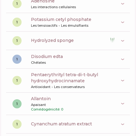
Adenosine
1
Les interactions cellulaires
potassium cetyl phosphate
1
Les tensioactifs
Les émulsifiants
hydrolyzed sponge
1
disodium edta
1
Chélates
pentaerythrityl tetra-di-t-butyl
hydroxyhydrocinnamate
1
Antioxidant
Les conservateurs
allantoin
1
Apaisant
Comédogénicité: 0
cynanchum atratum extract
1