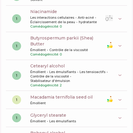
niacinamide
Les interactions cellulaires
Anti-acné
1
Éclaircissement de la peau
hydratante
Comédogénicité: 0
butyrospermum parkii (Shea)
Butter
1
Émollient
Contrôle de la viscosité
Comédogénicité: 0
cetearyl alcohol
Émollient
Les émulsifiants
Les tensioactifs
1
Contrôle de la viscosité
Stabilisateur d'émulsion
Comédogénicité: 2
macadamia ternifolia seed oil
1
Émollient
glyceryl stearate
1
Émollient
Les émulsifiants