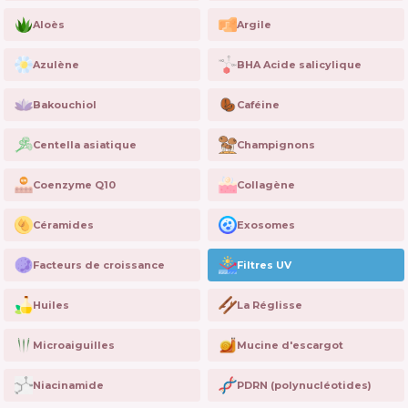
Aloès
Argile
Azulène
BHA Acide salicylique
Bakouchiol
Caféine
Centella asiatique
Champignons
Coenzyme Q10
Collagène
Céramides
Exosomes
Facteurs de croissance
Filtres UV
Huiles
La Réglisse
Microaiguilles
Mucine d'escargot
Niacinamide
PDRN (polynucléotides)