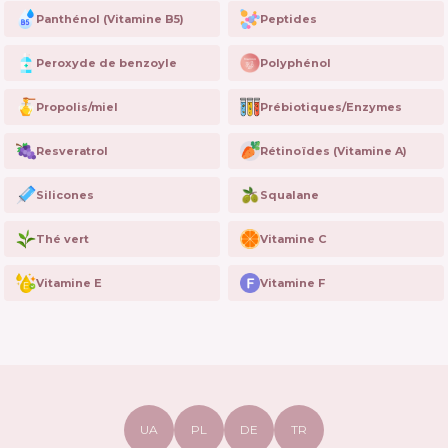
Panthénol (Vitamine B5)
Peptides
Peroxyde de benzoyle
Polyphénol
Propolis/miel
Prébiotiques/Enzymes
Resveratrol
Rétinoïdes (Vitamine A)
Silicones
Squalane
Thé vert
Vitamine C
Vitamine E
Vitamine F
UA
PL
DE
TR