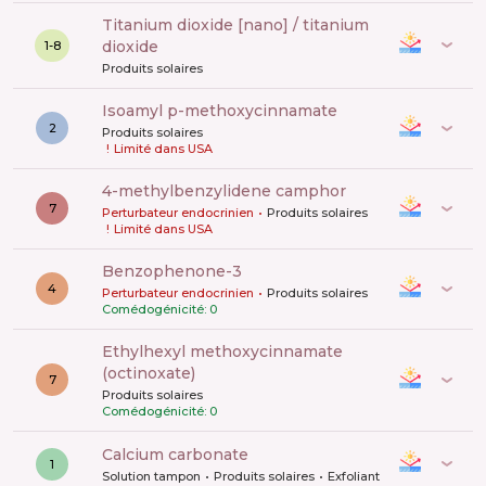
titanium dioxide [nano] / titanium
dioxide
1-8
Produits solaires
isoamyl p-methoxycinnamate
2
Produits solaires
!
Limité dans USA
4-methylbenzylidene camphor
7
Perturbateur endocrinien
Produits solaires
!
Limité dans USA
benzophenone-3
4
Perturbateur endocrinien
Produits solaires
Comédogénicité: 0
ethylhexyl methoxycinnamate
(octinoxate)
7
Produits solaires
Comédogénicité: 0
calcium carbonate
1
Solution tampon
Produits solaires
Exfoliant