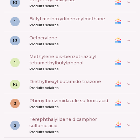
1-3
Produits solaires
butyl methoxydibenzoylmethane
1
Produits solaires
octocrylene
1-3
Produits solaires
methylene bis-benzotriazolyl
tetramethylbutylphenol
1
Produits solaires
diethylhexyl butamido triazone
1-2
Produits solaires
phenylbenzimidazole sulfonic acid
3
Produits solaires
terephthalylidene dicamphor
sulfonic acid
2
Produits solaires