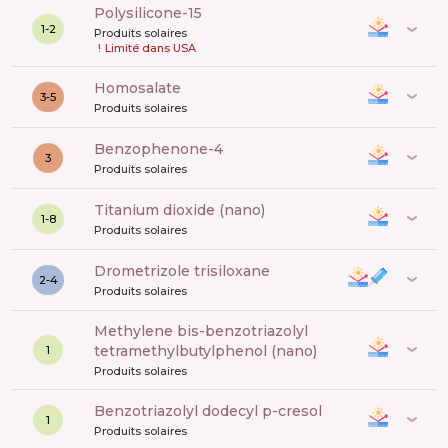
polysilicone-15
1-2
Produits solaires
!
Limité dans USA
Homosalate
3-5
Produits solaires
benzophenone-4
3
Produits solaires
titanium dioxide (nano)
1-8
Produits solaires
drometrizole trisiloxane
2-4
Produits solaires
methylene bis-benzotriazolyl
tetramethylbutylphenol (nano)
1
Produits solaires
benzotriazolyl dodecyl p-cresol
1
Produits solaires