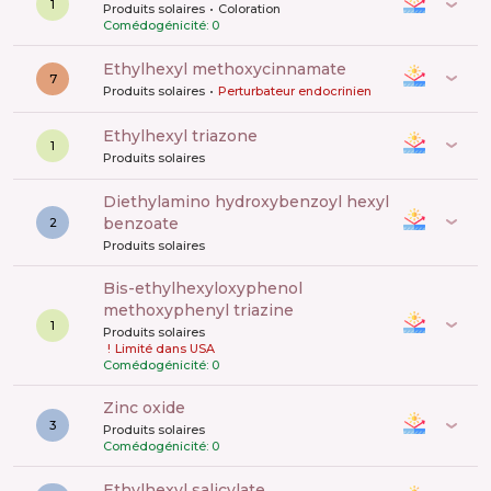
1
Produits solaires
Coloration
Comédogénicité: 0
ethylhexyl methoxycinnamate
7
Produits solaires
Perturbateur endocrinien
ethylhexyl triazone
1
Produits solaires
diethylamino hydroxybenzoyl hexyl
benzoate
2
Produits solaires
bis-ethylhexyloxyphenol
methoxyphenyl triazine
1
Produits solaires
!
Limité dans USA
Comédogénicité: 0
zinc oxide
3
Produits solaires
Comédogénicité: 0
ethylhexyl salicylate