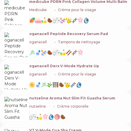
medicube PDRN Pink Collagen Volume Multi Balm
Medicube
🇰🇷
Crème pour le visage
oganacell Peptide Recovery Serum Pad
oganacell
🇰🇷
Tampons de nettoyage
oganacell Derx V-Mode Hydrate Up
oganacell
🇰🇷
Crème pour le visage
nutseline Aroma Nut Slim Fit Guasha Serum
nutseline
🇰🇷
Crème corporelle
VT V-Mode Gua Sha Cream