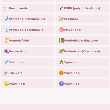
Niacinamide
PDRN (polynucléotides)
Panthénol (Vitamine B5)
Peptides
Peroxyde de benzoyle
Polyphénol
Propolis/miel
Prébiotiques/Enzymes
Resveratrol
Rétinoïdes (Vitamine A)
Silicones
Squalane
Thé vert
Vitamine C
Vitamine E
Vitamine F