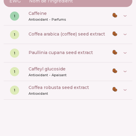
EWG
Nom de l'ingrédient
caffeine
1
Antioxidant
Parfums
coffea arabica (coffee) seed extract
1
paullinia cupana seed extract
1
caffeyl glucoside
1
Antioxidant
Apaisant
coffea robusta seed extract
1
Antioxidant