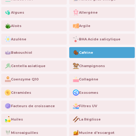
Algues
Allergène
Aloès
Argile
Azulène
BHA Acide salicylique
Bakouchiol
Caféine
Centella asiatique
Champignons
Coenzyme Q10
Collagène
Céramides
Exosomes
Facteurs de croissance
Filtres UV
Huiles
La Réglisse
Microaiguilles
Mucine d'escargot