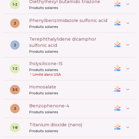
diethylhexyl butamido triazone
1-2
Produits solaires
phenylbenzimidazole sulfonic acid
3
Produits solaires
terephthalylidene dicamphor
sulfonic acid
2
Produits solaires
polysilicone-15
1-2
Produits solaires
!
Limité dans USA
Homosalate
3-5
Produits solaires
benzophenone-4
3
Produits solaires
titanium dioxide (nano)
1-8
Produits solaires