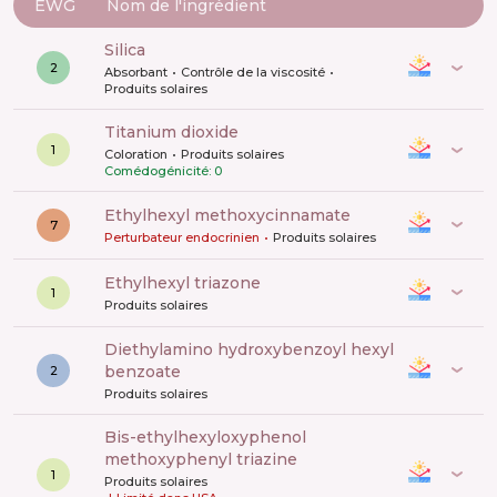
EWG
Nom de l'ingrédient
silica
2
Absorbant
Contrôle de la viscosité
Produits solaires
titanium dioxide
1
Coloration
Produits solaires
Comédogénicité: 0
ethylhexyl methoxycinnamate
7
Perturbateur endocrinien
Produits solaires
ethylhexyl triazone
1
Produits solaires
diethylamino hydroxybenzoyl hexyl
benzoate
2
Produits solaires
bis-ethylhexyloxyphenol
methoxyphenyl triazine
1
Produits solaires