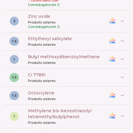
!
Limité dans USA
Comédogénicité: 0
zinc oxide
3
Produits solaires
Comédogénicité: 0
ethylhexyl salicylate
1-3
Produits solaires
butyl methoxydibenzoylmethane
1
Produits solaires
ci 77891
1-3
Produits solaires
octocrylene
1-3
Produits solaires
methylene bis-benzotriazolyl
tetramethylbutylphenol
1
Produits solaires