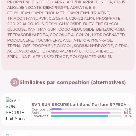
PROPYLENE GLYCOL DICAPRYLATE/DICAPRATE, SILICA, C12-15
ALKYL BENZOATE, DIISOPROPYL ADIPATE, BIS-
ETHYLHEXYLOXYPHENOL METHOXYPHENYL TRIAZINE,
TRIACONTANYL PVP, GLYCERIN, C20-22 ALKYL PHOSPHATE,
C20-22 ALCOHOLS, DECYL GLUCOSIDE, BUTYLENE GLYCOL,
GLUCOSE, XANTHAN GUM, COCO-GLUCOSIDE, BENZOIC ACID,
TETRASODIUM EDTA, COCONUT ALCOHOL, HYDROGENATED
POLYDECENE, TOCOPHERYL ACETATE, O-CYMEN-5-OL,
TREHALOSE, PROPYLENE GLYCOL, SODIUM HYDROXIDE, CITRIC
ACID, ASCORBYL TETRAISOPALMITATE, TOCOPHEROL,
SPIRULINA PLATENSIS EXTRACT, POLYQUATERNIUM-51.
Similaires par composition (alternatives)
SVR SUN SECURE Lait Sans Parfum SPF50+
Composition
15
%
Actifs
84
%
Fonctions
81
%