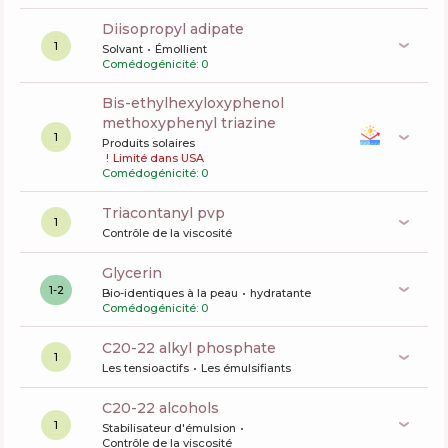
diisopropyl adipate
1
Solvant
Émollient
Comédogénicité: 0
bis-ethylhexyloxyphenol
methoxyphenyl triazine
1
Produits solaires
!
Limité dans USA
Comédogénicité: 0
triacontanyl pvp
1
Contrôle de la viscosité
glycerin
1-2
Bio-identiques à la peau
hydratante
Comédogénicité: 0
c20-22 alkyl phosphate
1
Les tensioactifs
Les émulsifiants
c20-22 alcohols
1
Stabilisateur d'émulsion
Contrôle de la viscosité