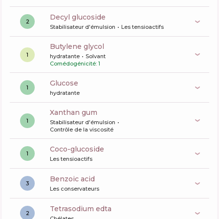
decyl glucoside
2
Stabilisateur d'émulsion
Les tensioactifs
butylene glycol
1
hydratante
Solvant
Comédogénicité: 1
glucose
1
hydratante
xanthan gum
1
Stabilisateur d'émulsion
Contrôle de la viscosité
coco-glucoside
1
Les tensioactifs
benzoic acid
3
Les conservateurs
tetrasodium edta
2
Chélates