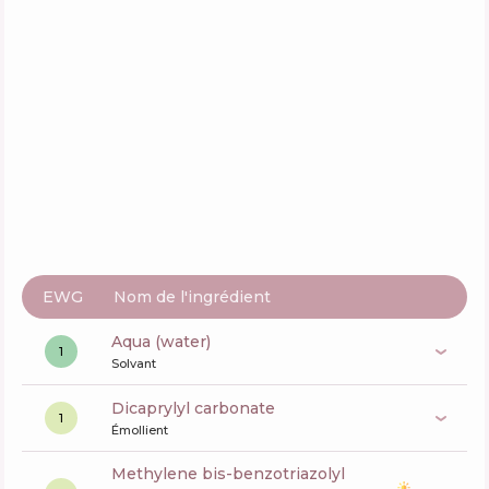
Actifs
84
%
Fonctions
68
%
Caudalie Vinosun Protect Very High
Lightweight Cream SPF 50+
Composition
18
%
Actifs
79
%
Fonctions
63
%
EWG
Nom de l'ingrédient
aqua (water)
1
Solvant
dicaprylyl carbonate
1
Émollient
methylene bis-benzotriazolyl