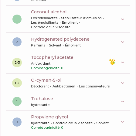
coconut alcohol
Les tensioactifs
Stabilisateur d'émulsion
1
Les émulsifiants
Émollient
Contrôle de la viscosité
hydrogenated polydecene
2
Parfums
Solvant
Émollient
tocopheryl acetate
2-3
Antioxidant
Comédogénicité: 0
o-cymen-5-ol
1-2
Déodorant
Antibactérien
Les conservateurs
trehalose
1
hydratante
propylene glycol
3
hydratante
Contrôle de la viscosité
Solvant
Comédogénicité: 0