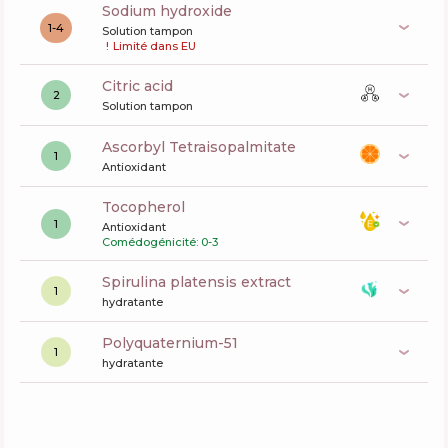
sodium hydroxide
1-4
Solution tampon
!
Limité dans EU
citric acid
2
Solution tampon
Ascorbyl Tetraisopalmitate
1
Antioxidant
tocopherol
1
Antioxidant
Comédogénicité: 0-3
spirulina platensis extract
1
hydratante
polyquaternium-51
1
hydratante