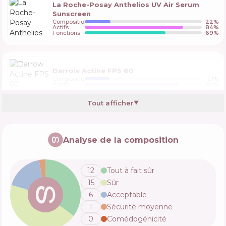
La Roche-Posay Anthelios UV Air Serum
Sunscreen
Composition
22
%
Actifs
84
%
Fonctions
69
%
Darrow Actine FPS 60
Composition
21
%
Actifs
80
%
Fonctions
69
%
Tout afficher
▼
Vichy Capital Soleil UV Aqua Hydrating
Invisible Fluid SPF50
Analyse de la composition
Composition
24
%
Actifs
76
%
Fonctions
68
%
12
Tout à fait sûr
15
Sûr
Garnier Vitamin C Wonder Tint SPF 50+
6
Acceptable
Composition
22
%
1
Sécurité moyenne
Actifs
78
%
Fonctions
64
%
0
Comédogénicité