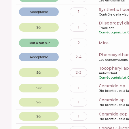
Les émulsifiants
synthetic flu
1
Acceptable
Contrôle de la visc
diisopropyl d
1
Sûr
Émollient
Comédogénicité: 
mica
2
Tout à fait sûr
phenoxyetha
2-4
Acceptable
Les conservateurs
tocopheryl ac
2-3
Sûr
Antioxidant
Comédogénicité: 
ceramide np
1
Sûr
Bio-identiques à l
ceramide ap
1
Sûr
Bio-identiques à l
ceramide eop
1
Sûr
Bio-identiques à l
Copper Gluco