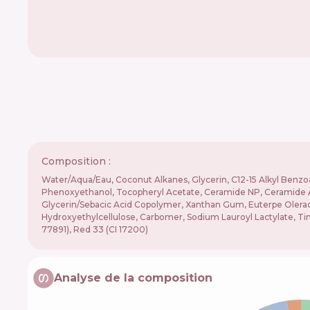
Composition :
Water/Aqua/Eau, Coconut Alkanes, Glycerin, C12-15 Alkyl Benzoat
Phenoxyethanol, Tocopheryl Acetate, Ceramide NP, Ceramide AP,
Glycerin/Sebacic Acid Copolymer, Xanthan Gum, Euterpe Oleracea
Hydroxyethylcellulose, Carbomer, Sodium Lauroyl Lactylate, Tin
77891), Red 33 (CI 17200)
Analyse de la composition