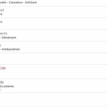
osité
Coloration
Exfoliant
col
te
te
cerin
Déodorant
n
Antibactérien
xide
ide
ts solaires
0