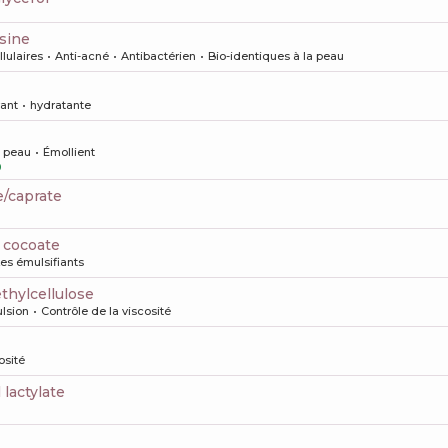
sine
llulaires
Anti-acné
Antibactérien
Bio-identiques à la peau
ant
hydratante
a peau
Émollient
0
e/caprate
l cocoate
es émulsifiants
ethylcellulose
ulsion
Contrôle de la viscosité
osité
 lactylate