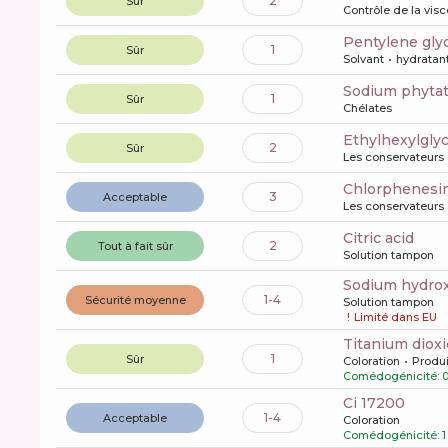
2
Sûr
Contrôle de la visc
pentylene gly
1
Sûr
Solvant
hydratan
sodium phyta
1
Sûr
Chélates
ethylhexylgly
2
Sûr
Les conservateurs
chlorphenesi
3
Acceptable
Les conservateurs
citric acid
2
Tout à fait sûr
Solution tampon
sodium hydro
1-4
Sécurité moyenne
Solution tampon
!
Limité dans EU
titanium diox
1
Sûr
Coloration
Produi
Comédogénicité: 
ci 17200
1-4
Acceptable
Coloration
Comédogénicité: 1