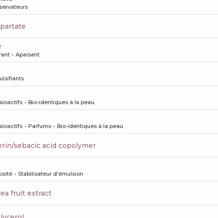
servateurs
partate
e
rant
Apaisant
lsifiants
sioactifs
Bio-identiques à la peau
sioactifs
Parfums
Bio-identiques à la peau
cerin/sebacic acid copolymer
osité
Stabilisateur d'émulsion
ea fruit extract
lycerol