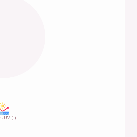
es UV
(
1
)