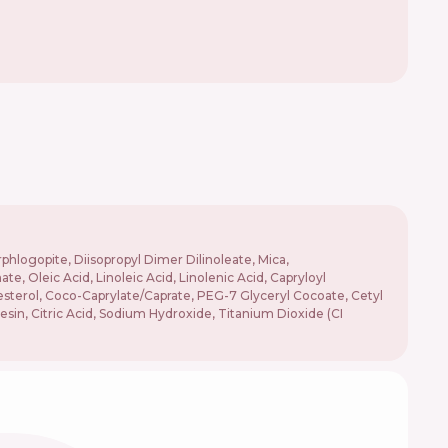
phlogopite, Diisopropyl Dimer Dilinoleate, Mica,
Oleic Acid, Linoleic Acid, Linolenic Acid, Capryloyl
esterol, Coco-Caprylate/Caprate, PEG-7 Glyceryl Cocoate, Cetyl
sin, Citric Acid, Sodium Hydroxide, Titanium Dioxide (CI