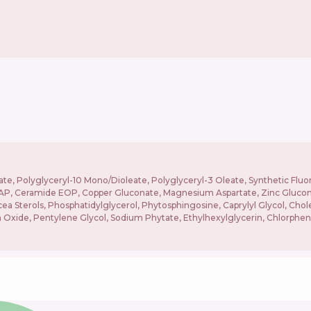
e, Polyglyceryl-10 Mono/Dioleate, Polyglyceryl-3 Oleate, Synthetic Fluor
 Ceramide EOP, Copper Gluconate, Magnesium Aspartate, Zinc Gluconate, 
 Sterols, Phosphatidylglycerol, Phytosphingosine, Caprylyl Glycol, Chol
 Oxide, Pentylene Glycol, Sodium Phytate, Ethylhexylglycerin, Chlorphene