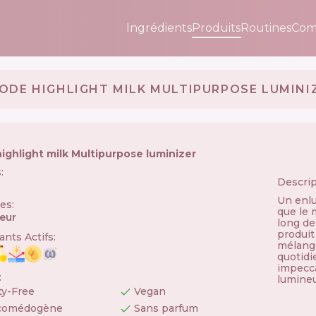
Ingrédients
Produits
Routines
Com
ODE HIGHLIGHT MILK MULTIPURPOSE LUMINI
ighlight milk Multipurpose luminizer
s
:
Descrip
🇸
Un enlu
ies
:
que le 
eur
long de
produit
nts Actifs
:
mélange
quotidie
impecca
:
lumineu
ty-Free
Vegan
comédogène
Sans parfum