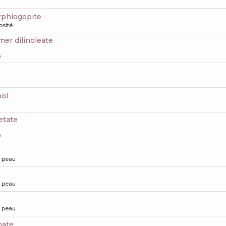
orphlogopite
osité
imer dilinoleate
0
nol
etate
0
a peau
a peau
a peau
nate