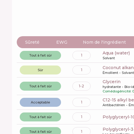
Sûreté
EWG
Nom de l'ingrédient
aqua (water)
1
Tout à fait sûr
Solvant
coconut alka
1
Sûr
Émollient
Solvant
glycerin
1-2
Tout à fait sûr
hydratante
Bio-i
Comédogénicité: 
c12-15 alkyl 
1
Acceptable
Antibactérien
Émo
polyglyceryl-
1
Tout à fait sûr
polyglyceryl-3
1
Tout à fait sûr