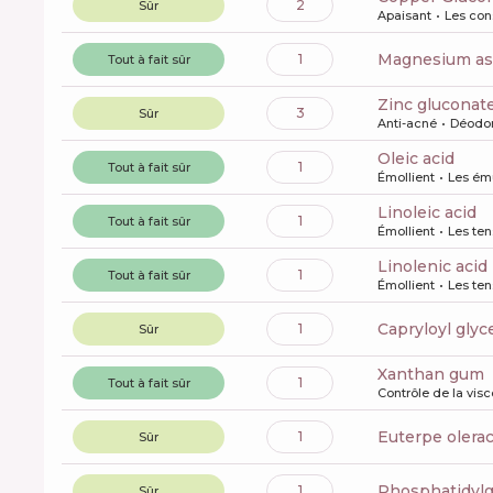
2
Sûr
Apaisant
Les con
magnesium as
1
Tout à fait sûr
zinc gluconat
3
Sûr
Anti-acné
Déodo
oleic acid
1
Tout à fait sûr
Émollient
Les ému
linoleic acid
1
Tout à fait sûr
Émollient
Les ten
linolenic acid
1
Tout à fait sûr
Émollient
Les ten
capryloyl gly
1
Sûr
xanthan gum
1
Tout à fait sûr
Contrôle de la visc
euterpe olerac
1
Sûr
phosphatidylg
1
Sûr