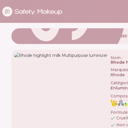
RH
Nom :
Rhode h
Marque
Rhode

Catégor
Enlumin
Composa
Formule
Cruel
Non 