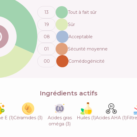
13
Tout à fait sûr
19
Sûr
0
8
Acceptable
0
1
Sécurité moyenne
0
0
Comédogénicité
Ingrédients actifs
ne E
(
1
)
Céramides
(
3
)
Acides gras
Huiles
(
1
)
Acides AHA
(
1
)
Filtr
oméga
(
3
)