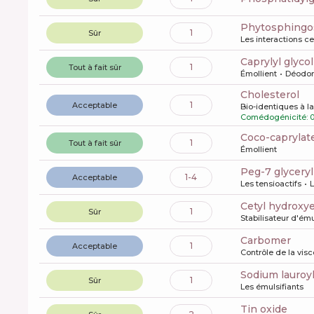
phytosphingo
1
Sûr
Les interactions ce
caprylyl glycol
1
Tout à fait sûr
Émollient
Déodor
cholesterol
1
Acceptable
Bio-identiques à l
Comédogénicité: 
coco-caprylat
1
Tout à fait sûr
Émollient
peg-7 glycery
1-4
Acceptable
Les tensioactifs
L
cetyl hydroxy
1
Sûr
Stabilisateur d'ém
carbomer
1
Acceptable
Contrôle de la visc
sodium lauroyl
1
Sûr
Les émulsifiants
tin oxide