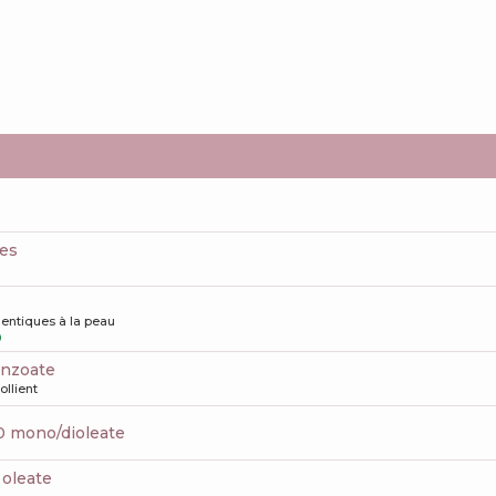
nes
dentiques à la peau
0
benzoate
llient
10 mono/dioleate
 oleate