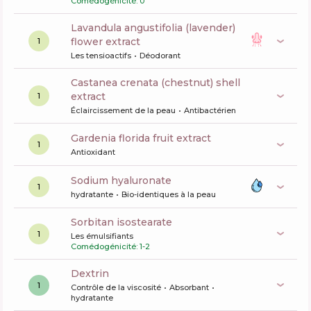
Comédogénicité: 0
lavandula angustifolia (lavender)
flower extract
1
Les tensioactifs
Déodorant
castanea crenata (chestnut) shell
extract
1
Éclaircissement de la peau
Antibactérien
gardenia florida fruit extract
1
Antioxidant
sodium hyaluronate
1
hydratante
Bio-identiques à la peau
sorbitan isostearate
1
Les émulsifiants
Comédogénicité: 1-2
dextrin
1
Contrôle de la viscosité
Absorbant
hydratante