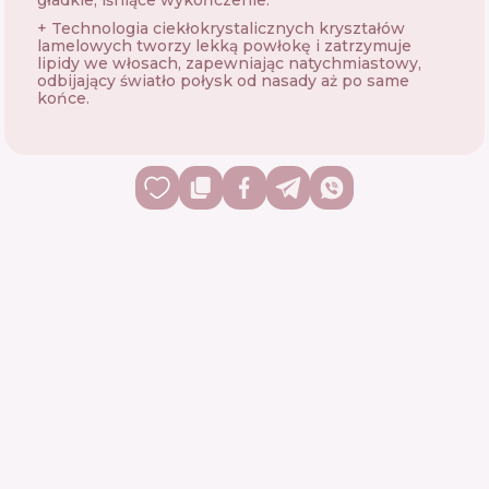
gładkie, lśniące wykończenie.
+ Technologia ciekłokrystalicznych kryształów
lamelowych tworzy lekką powłokę i zatrzymuje
lipidy we włosach, zapewniając natychmiastowy,
odbijający światło połysk od nasady aż po same
końce.