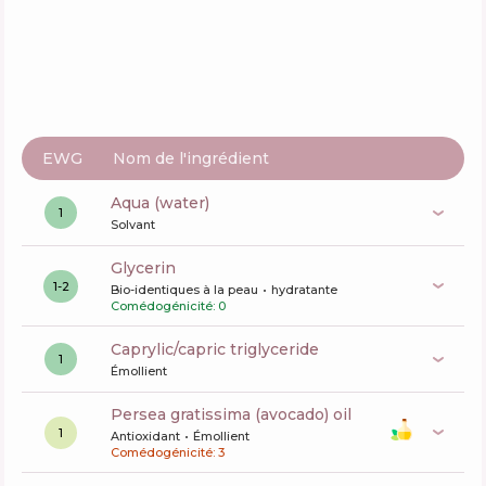
EWG
Nom de l'ingrédient
aqua (water)
1
Solvant
glycerin
1-2
Bio-identiques à la peau
hydratante
Comédogénicité: 0
caprylic/capric triglyceride
1
Émollient
persea gratissima (avocado) oil
1
Antioxidant
Émollient
Comédogénicité: 3