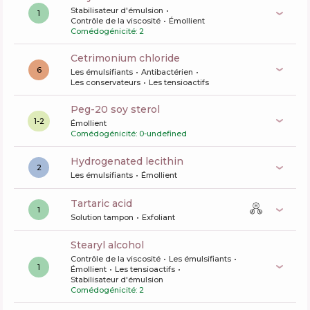
Stabilisateur d'émulsion
1
Contrôle de la viscosité
Émollient
Comédogénicité: 2
cetrimonium chloride
6
Les émulsifiants
Antibactérien
Les conservateurs
Les tensioactifs
peg-20 soy sterol
1-2
Émollient
Comédogénicité: 0-undefined
hydrogenated lecithin
2
Les émulsifiants
Émollient
tartaric acid
1
Solution tampon
Exfoliant
stearyl alcohol
Contrôle de la viscosité
Les émulsifiants
1
Émollient
Les tensioactifs
Stabilisateur d'émulsion
Comédogénicité: 2