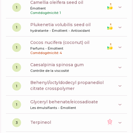
camellia oleifera seed oil
1
Émollient
Comédogénicité: 1
plukenetia volubilis seed oil
1
hydratante
Émollient
Antioxidant
cocos nucifera (coconut) oil
1
Parfums
Émollient
Comédogénicité: 4
caesalpinia spinosa gum
1
Contrôle de la viscosité
behenyl/octyldodecyl propanediol
1
citrate crosspolymer
glyceryl behenate/eicosadioate
1
Les émulsifiants
Émollient
terpineol
3