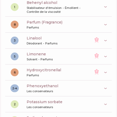
behenyl alcohol
1
Stabilisateur d'émulsion
Émollient
Contrôle de la viscosité
Parfum (Fragrance)
8
Parfums
linalool
3
Déodorant
Parfums
limonene
5
Solvant
Parfums
hydroxycitronellal
6
Parfums
phenoxyethanol
2-4
Les conservateurs
potassium sorbate
2
Les conservateurs