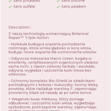
Sans phtalates
Sans silicone
Sans sulfate
Sans paraben
Description :
Z naszą technologią wzmacniającą Botanical
Repair™ Triple-Action:
• Molekuła budująca wiązania pochodzenia
roślinnego, która wnika głęboko w korę włosa,
budując nowe wiązania dla wzmocnienia włosów.
• Odżywcza mieszanka Macro Green, bogata w
emolienty, certyfikowanych organicznych olejków
sacha inchi, z nasion zielonej herbaty i awokado,
odżywia, wygładza i uszczelnia łuski włosa bez
silikonów.
• Ochronny kompleks Bio-Shield ze składnikami
pochodzącymi z kokosa i kukurydzy, tworzy lekką
powłokę, która naśladuje warstwę F, zapewniając
promienny blask od nasady aż po same końce.
+ Wegański kwas mlekowy, który pomaga
odbudować i uszczelnić łuski włosa, wygładzając
uszkodzone, postrzępione warstwy, zapewniając