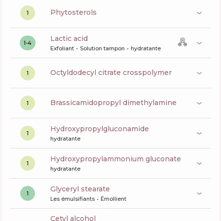
phytosterols
1
lactic acid
1-4
Exfoliant
Solution tampon
hydratante
octyldodecyl citrate crosspolymer
1
brassicamidopropyl dimethylamine
1
hydroxypropylgluconamide
1
hydratante
hydroxypropylammonium gluconate
1
hydratante
glyceryl stearate
1
Les émulsifiants
Émollient
cetyl alcohol