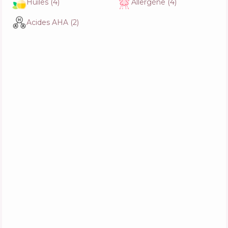
Huiles
(
4
)
Allergène
(
4
)
Fonctions
40
%
Acides AHA
(
2
)
Lomie Condicionador em barra
Composition
0
%
Actifs
43
%
Fonctions
33
%
Sulsena Paste 2% Scalp care anti-dandruff
Composition
2
%
Actifs
24
%
Fonctions
46
%