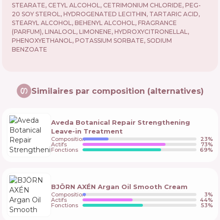
STEARATE, CETYL ALCOHOL, CETRIMONIUM CHLORIDE, PEG-
20 SOY STEROL, HYDROGENATED LECITHIN, TARTARIC ACID,
STEARYL ALCOHOL, BEHENYL ALCOHOL, FRAGRANCE
(PARFUM), LINALOOL, LIMONENE, HYDROXYCITRONELLAL,
PHENOXYETHANOL, POTASSIUM SORBATE, SODIUM
BENZOATE
Similaires par composition (alternatives)
Aveda Botanical Repair Strengthening
Leave-in Treatment
Composition
23
%
Actifs
73
%
Fonctions
69
%
BJÖRN AXÉN Argan Oil Smooth Cream
Composition
3
%
Actifs
44
%
Fonctions
53
%