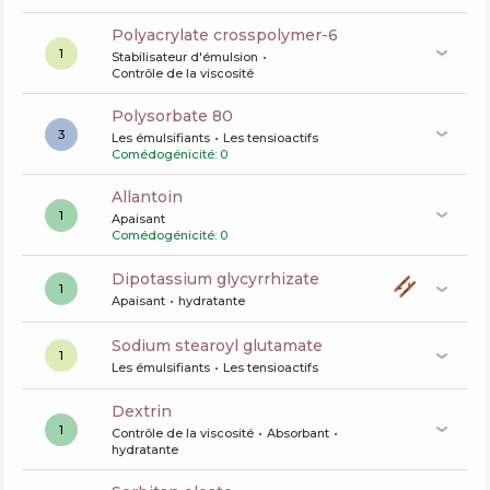
polyacrylate crosspolymer-6
1
Stabilisateur d'émulsion
Contrôle de la viscosité
polysorbate 80
3
Les émulsifiants
Les tensioactifs
Comédogénicité: 0
allantoin
1
Apaisant
Comédogénicité: 0
dipotassium glycyrrhizate
1
Apaisant
hydratante
sodium stearoyl glutamate
1
Les émulsifiants
Les tensioactifs
dextrin
1
Contrôle de la viscosité
Absorbant
hydratante