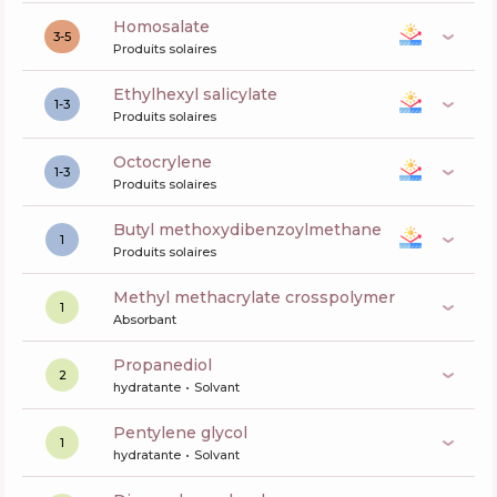
Homosalate
3-5
Produits solaires
ethylhexyl salicylate
1-3
Produits solaires
octocrylene
1-3
Produits solaires
butyl methoxydibenzoylmethane
1
Produits solaires
methyl methacrylate crosspolymer
1
Absorbant
propanediol
2
hydratante
Solvant
pentylene glycol
1
hydratante
Solvant