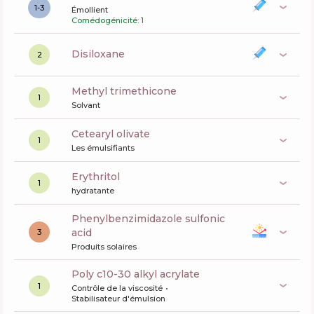
1-3
Émollient
Comédogénicité: 1
disiloxane
2
methyl trimethicone
1
Solvant
cetearyl olivate
1
Les émulsifiants
erythritol
1
hydratante
phenylbenzimidazole sulfonic
acid
3
Produits solaires
poly c10-30 alkyl acrylate
1
Contrôle de la viscosité
Stabilisateur d'émulsion