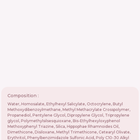
Composition :
Water, Homosalate, Ethylhexyl Salicylate, Octocrylene, Butyl
Methoxydibenzoylmethane, Methyl Methacrylate Crosspolymer,
Propanediol, Pentylene Glycol, Dipropylene Glycol, Tripropylene
glycol, Polymethylsilsesquioxane, Bis-Ethylhexyloxyphenol
Methoxyphenyl Triazine, Silica, Hippophae Rhamnoides Oil,
Dimethicone, Disiloxane, Methyl Trimethicone, Cetearyl Olivate,
Erythritol, Phenylbenzimidazole Sulfonic Acid, Poly C10-30 Alkyl