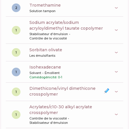
tromethamine
2
Solution tampon
sodium acrylate/sodium
acryloyldimethyl taurate copolymer
1
Stabilisateur d'émulsion
Contrôle de la viscosité
sorbitan olivate
1
Les émulsifiants
Isohexadecane
1
Solvant
Émollient
Comédogénicité: 0-1
dimethicone/vinyl dimethicone
1
crosspolymer
acrylates/c10-30 alkyl acrylate
crosspolymer
1
Contrôle de la viscosité
Stabilisateur d'émulsion