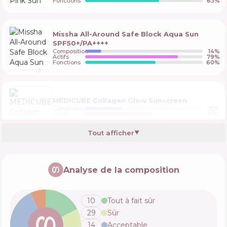
Fonctions
63
%
Missha All-Around Safe Block Aqua Sun
SPF50+/PA++++
Composition
14
%
Actifs
79
%
Fonctions
60
%
MEDICUBE Collagen Glow Sunscreen
Composition
31
%
Actifs
57
%
Fonctions
67
%
Tout afficher
▼
Vichy Capital Soleil Velvety Cream SPF50
Analyse de la composition
Composition
17
%
Actifs
76
%
Fonctions
52
%
10
Tout à fait sûr
29
Sûr
Beauty of Joseon Daily Relief Sunscreen
14
Acceptable