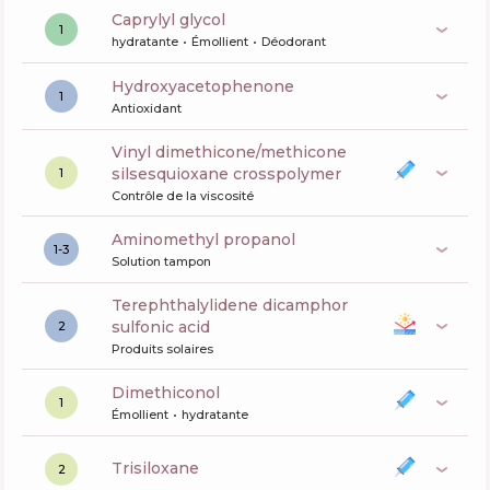
caprylyl glycol
1
hydratante
Émollient
Déodorant
Hydroxyacetophenone
1
Antioxidant
vinyl dimethicone/methicone
silsesquioxane crosspolymer
1
Contrôle de la viscosité
aminomethyl propanol
1-3
Solution tampon
terephthalylidene dicamphor
sulfonic acid
2
Produits solaires
dimethiconol
1
Émollient
hydratante
trisiloxane
2