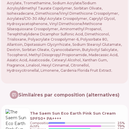
Acrylate, Tromethamine, Sodium Acrylate/Sodium
Acryloyldimethyl Taurate Copolymer, Sorbitan Olivate,
Isohexadecane, Dimethicone/Vinyl Dimethicone Crosspolymer,
Acrylates/C10-30 Alkyl Acrylate Crosspolymer, Caprylyl Glycol,
Hydroxyacetophenone, Vinyl Dimethicone/Methicone
Silsesquioxane Crosspolymer, Aminomethyl Propanol,
Terephthalylidene Dicamphor Sulfonic Acid, Dimethiconol,
Trisiloxane, Polyacrylate Crosspolymer-6, Polysorbate 80,
Allantoin, Dipotassium Glycyrrhizate, Sodium Stearoyl Glutamate,
Dextrin, Sorbitan Oleate, Cyanocobalamin, Butyloctyl Salicylate,
Tocopherol, Methyl Diisopropyl Propionamide, Madecassic Acid,
Asiatic Acid, Asiaticoside, Cetearyl Alcohol, Xanthan Gum,
Fragrance, Linalool, Hexyl Cinnamal, Citronellol,
Hydroxycitronellal, Limonene, Gardenia Florida Fruit Extract.
Similaires par composition (alternatives)
The Saem Sun Eco Earth Pink Sun Cream
SPF50+ PA++++
Composition
25
%
Actifs
79
%