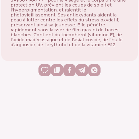
SPF50+ PA++++ pour le visage et le corps offre une
protection UV, prévient les coups de soleil et
l'hyperpigmentation, et ralentit le
photovieillissement. Ses antioxydants aident la
peau à lutter contre les effets du stress oxydatif,
préservant ainsi sa jeunesse. Elle pénètre
rapidement sans laisser de film gras ni de traces
blanches. Contient du tocophérol (vitamine E), de
l'acide madécassique et de l'asiaticoside, de l'huile
d'argousier, de l'érythritol et de la vitamine B12.