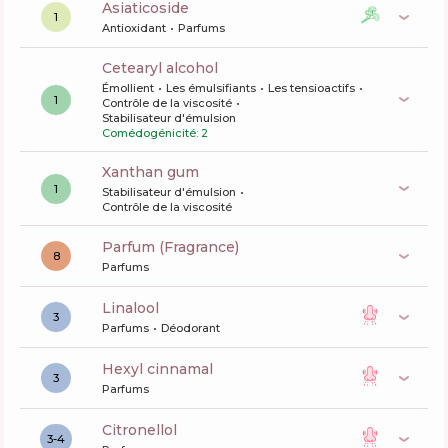
asiaticoside
1
Antioxidant
Parfums
cetearyl alcohol
Émollient
Les émulsifiants
Les tensioactifs
1
Contrôle de la viscosité
Stabilisateur d'émulsion
Comédogénicité: 2
xanthan gum
1
Stabilisateur d'émulsion
Contrôle de la viscosité
Parfum (Fragrance)
8
Parfums
linalool
3
Parfums
Déodorant
hexyl cinnamal
3
Parfums
citronellol
3-4