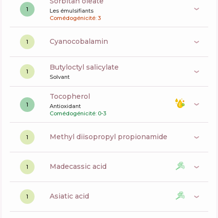
sorbitan oleate
1
Les émulsifiants
Comédogénicité: 3
cyanocobalamin
1
butyloctyl salicylate
1
Solvant
tocopherol
1
Antioxidant
Comédogénicité: 0-3
methyl diisopropyl propionamide
1
madecassic acid
1
asiatic acid
1