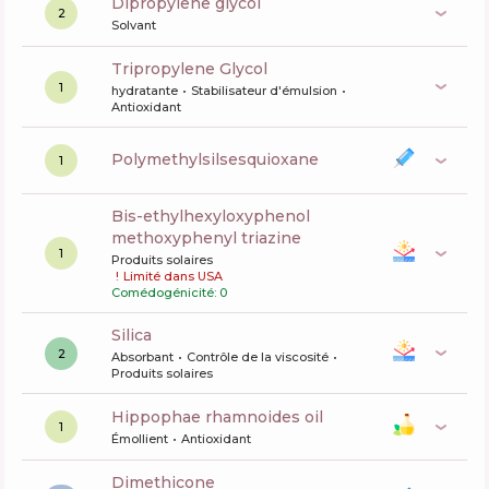
dipropylene glycol
2
Solvant
Tripropylene Glycol
1
hydratante
Stabilisateur d'émulsion
Antioxidant
polymethylsilsesquioxane
1
bis-ethylhexyloxyphenol
methoxyphenyl triazine
1
Produits solaires
!
Limité dans USA
Comédogénicité: 0
silica
2
Absorbant
Contrôle de la viscosité
Produits solaires
hippophae rhamnoides oil
1
Émollient
Antioxidant
dimethicone