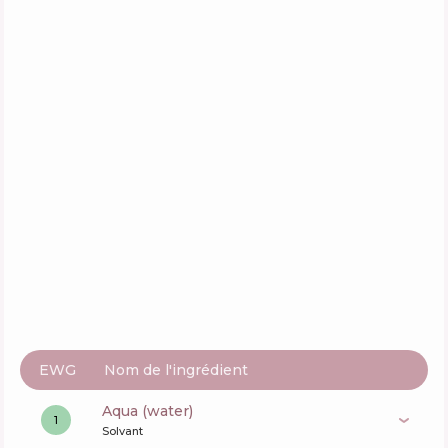
RoC Soleil Protect Anti-Wrinkle Smoothing
Fluid SPF50
Composition
22
%
Actifs
62
%
Fonctions
56
%
SesDerma Laboratories Azelac Luminous
Fluid Cream
Composition
8
%
Actifs
74
%
Fonctions
57
%
EWG
Nom de l'ingrédient
aqua (water)
1
Solvant