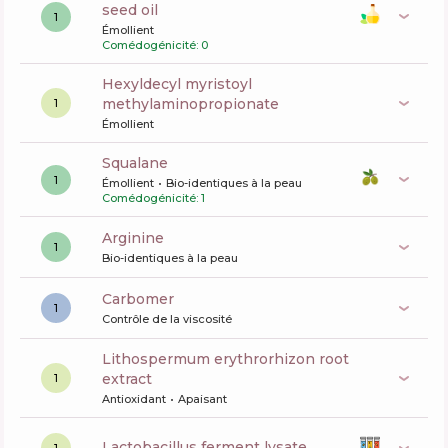
seed oil
1
Émollient
Comédogénicité: 0
hexyldecyl myristoyl
methylaminopropionate
1
Émollient
squalane
1
Émollient
Bio-identiques à la peau
Comédogénicité: 1
arginine
1
Bio-identiques à la peau
carbomer
1
Contrôle de la viscosité
lithospermum erythrorhizon root
extract
1
Antioxidant
Apaisant
lactobacillus ferment lysate