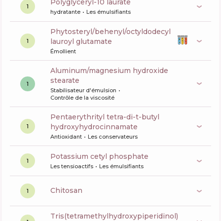
polyglyceryl-10 laurate
1
hydratante
Les émulsifiants
phytosteryl/behenyl/octyldodecyl
lauroyl glutamate
1
Émollient
aluminum/magnesium hydroxide
stearate
1
Stabilisateur d'émulsion
Contrôle de la viscosité
pentaerythrityl tetra-di-t-butyl
hydroxyhydrocinnamate
1
Antioxidant
Les conservateurs
potassium cetyl phosphate
1
Les tensioactifs
Les émulsifiants
chitosan
1
tris(tetramethylhydroxypiperidinol)