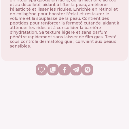
un rituel spa quotidien facile, de la mâchoire au cou
et au décolleté, aidant à lifter la peau, améliorer
l'élasticité et lisser les ridules. Enrichie en rétinol et
en collagène pour booster l'éclat et restaurer le
volume et la souplesse de la peau. Contient des
peptides pour renforcer la fermeté cutanée, aidant à
atténuer les rides et à consolider la barrière
d'hydratation. Sa texture légère et sans parfum
pénètre rapidement sans laisser de film gras. Testé
sous contrôle dermatologique ; convient aux peaux
sensibles.