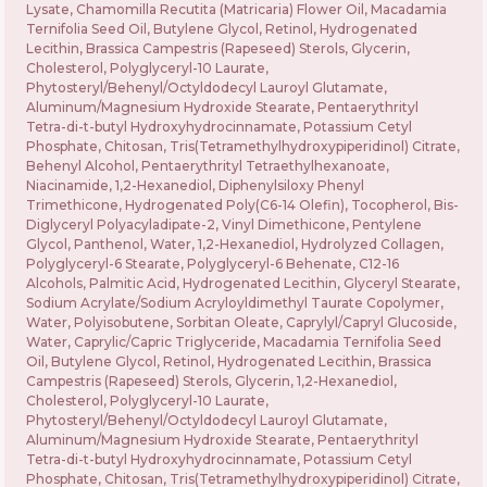
Lysate, Chamomilla Recutita (Matricaria) Flower Oil, Macadamia
Ternifolia Seed Oil, Butylene Glycol, Retinol, Hydrogenated
Lecithin, Brassica Campestris (Rapeseed) Sterols, Glycerin,
Cholesterol, Polyglyceryl-10 Laurate,
Phytosteryl/Behenyl/Octyldodecyl Lauroyl Glutamate,
Aluminum/Magnesium Hydroxide Stearate, Pentaerythrityl
Tetra-di-t-butyl Hydroxyhydrocinnamate, Potassium Cetyl
Phosphate, Chitosan, Tris(Tetramethylhydroxypiperidinol) Citrate,
Behenyl Alcohol, Pentaerythrityl Tetraethylhexanoate,
Niacinamide, 1,2-Hexanediol, Diphenylsiloxy Phenyl
Trimethicone, Hydrogenated Poly(C6-14 Olefin), Tocopherol, Bis-
Diglyceryl Polyacyladipate-2, Vinyl Dimethicone, Pentylene
Glycol, Panthenol, Water, 1,2-Hexanediol, Hydrolyzed Collagen,
Polyglyceryl-6 Stearate, Polyglyceryl-6 Behenate, C12-16
Alcohols, Palmitic Acid, Hydrogenated Lecithin, Glyceryl Stearate,
Sodium Acrylate/Sodium Acryloyldimethyl Taurate Copolymer,
Water, Polyisobutene, Sorbitan Oleate, Caprylyl/Capryl Glucoside,
Water, Caprylic/Capric Triglyceride, Macadamia Ternifolia Seed
Oil, Butylene Glycol, Retinol, Hydrogenated Lecithin, Brassica
Campestris (Rapeseed) Sterols, Glycerin, 1,2-Hexanediol,
Cholesterol, Polyglyceryl-10 Laurate,
Phytosteryl/Behenyl/Octyldodecyl Lauroyl Glutamate,
Aluminum/Magnesium Hydroxide Stearate, Pentaerythrityl
Tetra-di-t-butyl Hydroxyhydrocinnamate, Potassium Cetyl
Phosphate, Chitosan, Tris(Tetramethylhydroxypiperidinol) Citrate,