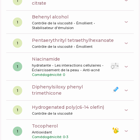
1
citrate
behenyl alcohol
1
Contrôle de la viscosité
Émollient
Stabilisateur d'émulsion
pentaerythrityl tetraethylhexanoate
1
Contrôle de la viscosité
Émollient
niacinamide
hydratante
Les interactions cellulaires
1
Éclaircissement de la peau
Anti-acné
Comédogénicité: 0
diphenylsiloxy phenyl
1
trimethicone
hydrogenated poly(c6-14 olefin)
1
Contrôle de la viscosité
tocopherol
1
Antioxidant
Comédogénicité: 0-3