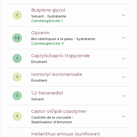
butylene glycol
1
Solvant
hydratante
Comédogénicité: 1
glycerin
1-2
Bio-identiques à la peau
hydratante
Comédogénicité: 0
caprylic/capric triglyceride
1
Émollient
isononyl isononanoate
1
Émollient
1,2-hexanediol
1
Solvant
castor oil/ipdi copolymer
1
Contrôle de la viscosité
Stabilisateur d'émulsion
helianthus annuus (sunflower)