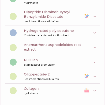
hydratante
Dipeptide Diaminobutyroyl
Benzylamide Diacetate
1
Les interactions cellulaires
hydrogenated polyisobutene
1
Contrôle de la viscosité
Émollient
anemarrhena asphodeloides root
1
extract
pullulan
1
Stabilisateur d'émulsion
oligopeptide-2
1
Les interactions cellulaires
collagen
1
hydratante