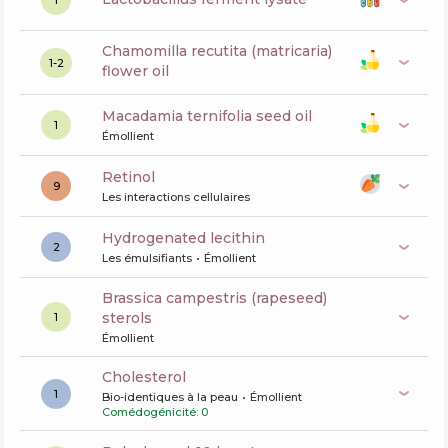
1
chamomilla recutita (matricaria)
1-2
flower oil
macadamia ternifolia seed oil
1
Émollient
retinol
9
Les interactions cellulaires
hydrogenated lecithin
2
Les émulsifiants
Émollient
brassica campestris (rapeseed)
sterols
1
Émollient
cholesterol
1
Bio-identiques à la peau
Émollient
Comédogénicité: 0