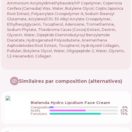
Ammonium Acryloyldimethyltaurate/VP Copolymer, Copernicia
Cerifera (Carnauba) Wax, Water, Butylene Glycol, Coptis Japonica
Root Extract, Polyacrylate Crosspolymer-6, Sodium Stearoyl
Glutamate, Acrylates/C10-30 Alkyl Acrylate Crosspolymer,
Ethylhexylglycerin, Tocopherol, Adenosine, Tromethamine,
Sodium Phytate, Theobroma Cacao (Cocoa) Extract, Dextrin,
Glycerin, Water, Dipeptide Diaminobutyroyl Benzylamide
Diacetate, Hydrogenated Polyisobutene, Anemarrhena
Asphodeloides Root Extract, Tocopherol, Hydrolyzed Collagen,
Pullulan, Butylene Glycol, Water, Oligopeptide-2, Water, Glycerin,
1,2-Hexanediol, Collagen
Similaires par composition (alternatives)
Bielenda Hydro Lipidium Face Cream
Composition
6
%
Actifs
53
%
Fonctions
75
%