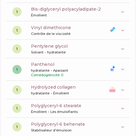
bis-diglyceryl polyacyladipate-2
1
Émollient
vinyl dimethicone
1
Contrôle de la viscosité
pentylene glycol
1
Solvant
hydratante
panthenol
1
hydratante
Apaisant
Comédogénicité: 0
hydrolyzed collagen
1
hydratante
Émollient
polyglyceryl-6 stearate
1
Émollient
Les émulsifiants
polyglyceryl-6 behenate
1
Stabilisateur d'émulsion