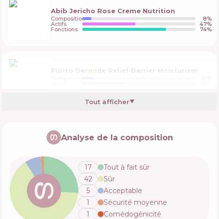
Abib Jericho Rose Creme Nutrition
Composition
8
%
Actifs
47
%
Fonctions
74
%
Purito Dermide Relief Barrier Moisturizer
Composition
10
%
Actifs
41
%
Fonctions
77
%
Tout afficher
▼
Purito Seoul Dermide Relief Barrier
Moisturizer NEW
Analyse de la composition
Composition
10
%
Actifs
41
%
Fonctions
77
%
17
Tout à fait sûr
42
Sûr
Sungboon Editor Deep Collagen Retinol
5
Acceptable
Power Boosting Capsule Cream
1
Sécurité moyenne
Composition
17
%
Actifs
46
%
Fonctions
60
%
1
Comédogénicité