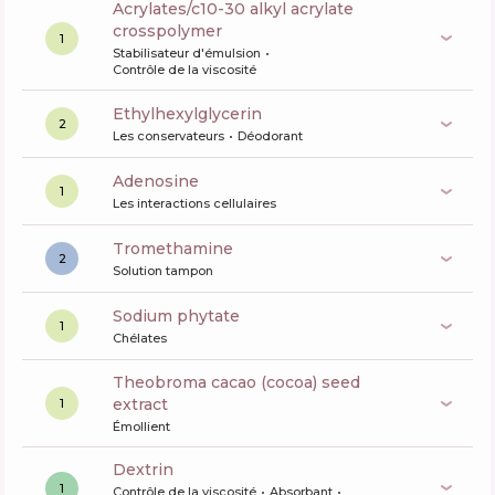
acrylates/c10-30 alkyl acrylate
crosspolymer
1
Stabilisateur d'émulsion
Contrôle de la viscosité
ethylhexylglycerin
2
Les conservateurs
Déodorant
Adenosine
1
Les interactions cellulaires
tromethamine
2
Solution tampon
sodium phytate
1
Chélates
theobroma cacao (cocoa) seed
extract
1
Émollient
dextrin
1
Contrôle de la viscosité
Absorbant