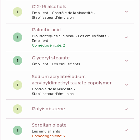
c12-16 alcohols
1
Émollient
Contrôle de la viscosité
Stabilisateur d'émulsion
palmitic acid
Bio-identiques à la peau
Les émulsifiants
1
Émollient
Comédogénicité: 2
glyceryl stearate
1
Émollient
Les émulsifiants
sodium acrylate/sodium
acryloyldimethyl taurate copolymer
1
Contrôle de la viscosité
Stabilisateur d'émulsion
polyisobutene
1
sorbitan oleate
1
Les émulsifiants
Comédogénicité: 3