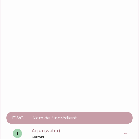
Actifs
44
%
Fonctions
63
%
Novexpert Omegas Extra-Rich Repair Cream
Composition
6
%
Actifs
41
%
Fonctions
75
%
EWG
Nom de l'ingrédient
aqua (water)
1
Solvant