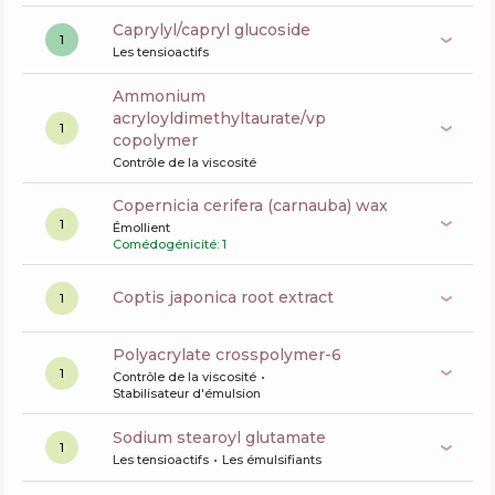
caprylyl/capryl glucoside
1
Les tensioactifs
ammonium
acryloyldimethyltaurate/vp
1
copolymer
Contrôle de la viscosité
copernicia cerifera (carnauba) wax
1
Émollient
Comédogénicité: 1
coptis japonica root extract
1
polyacrylate crosspolymer-6
1
Contrôle de la viscosité
Stabilisateur d'émulsion
sodium stearoyl glutamate
1
Les tensioactifs
Les émulsifiants