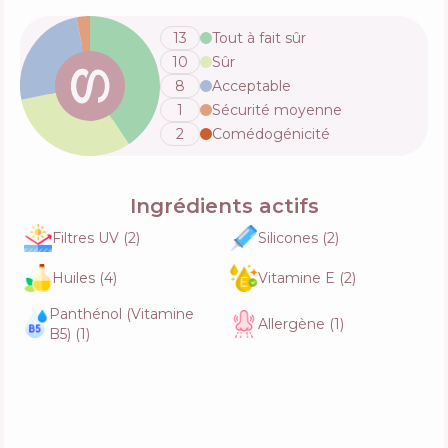
Fonctions
64
%
13
Tout à fait sûr
10
Sûr
Weleda UV Glow Fluid
8
Acceptable
Composition
16
%
1
Sécurité moyenne
Actifs
52
%
Fonctions
51
%
2
Comédogénicité
Pyunkang Yul Kids & Baby Moisture Sun
Ingrédients actifs
Cushion
Composition
5
%
Filtres UV
(
2
)
Silicones
(
2
)
Actifs
61
%
Fonctions
52
%
Huiles
(
4
)
Vitamine E
(
2
)
Panthénol (Vitamine
Allergène
(
1
)
TIZO Mineral Sun Defense SPF50
B5)
(
1
)
Composition
12
%
Actifs
55
%
Fonctions
48
%
SUNIQUE Ultra Light Sunscreen for