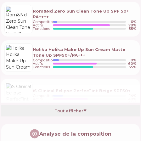
Rom&Nd Zero Sun Clean Tone Up SPF 50+
PA++++
Composition
6
%
Actifs
78
%
Fonctions
55
%
Holika Holika Make Up Sun Cream Matte
Tone Up SPF50+/PA+++
Composition
8
%
Actifs
60
%
Fonctions
55
%
iS Clinical Eclipse PerfecTint Beige SPF50+
Composition
14
%
Actifs
48
%
Fonctions
62
%
Tout afficher
▼
Image Skincare PREVENTION+® sun serum
SPF 30 tinted
Analyse de la composition
Composition
11
%
Actifs
49
%