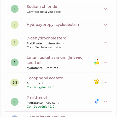
sodium chloride
1
Contrôle de la viscosité
hydroxypropyl cyclodextrin
1
7-dehydrocholesterol
1
Stabilisateur d'émulsion
Contrôle de la viscosité
linum usitatissimum (linseed)
seed oil
1
hydratante
Parfums
tocopheryl acetate
2-3
Antioxidant
Comédogénicité: 0
panthenol
1
hydratante
Apaisant
Comédogénicité: 0