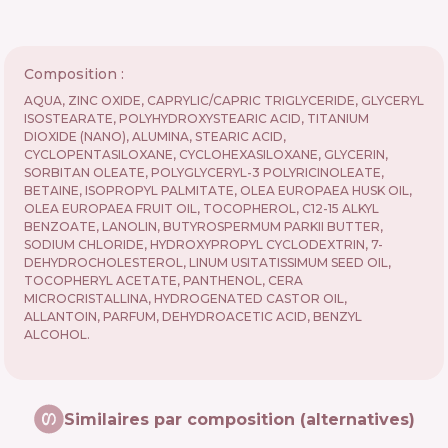
Composition :
AQUA, ZINC OXIDE, CAPRYLIC/CAPRIC TRIGLYCERIDE, GLYCERYL
ISOSTEARATE, POLYHYDROXYSTEARIC ACID, TITANIUM
DIOXIDE (NANO), ALUMINA, STEARIC ACID,
CYCLOPENTASILOXANE, CYCLOHEXASILOXANE, GLYCERIN,
SORBITAN OLEATE, POLYGLYCERYL-3 POLYRICINOLEATE,
BETAINE, ISOPROPYL PALMITATE, OLEA EUROPAEA HUSK OIL,
OLEA EUROPAEA FRUIT OIL, TOCOPHEROL, C12-15 ALKYL
BENZOATE, LANOLIN, BUTYROSPERMUM PARKII BUTTER,
SODIUM CHLORIDE, HYDROXYPROPYL CYCLODEXTRIN, 7-
DEHYDROCHOLESTEROL, LINUM USITATISSIMUM SEED OIL,
TOCOPHERYL ACETATE, PANTHENOL, CERA
MICROCRISTALLINA, HYDROGENATED CASTOR OIL,
ALLANTOIN, PARFUM, DEHYDROACETIC ACID, BENZYL
ALCOHOL.
Similaires par composition (alternatives)