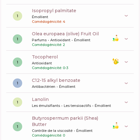
isopropyl palmitate
1
Émollient
Comédogénicité: 4
olea europaea (olive) Fruit Oil
1
Parfums
Antioxidant
Émollient
Comédogénicité: 2
tocopherol
1
Antioxidant
Comédogénicité: 0-3
c12-15 alkyl benzoate
1
Antibactérien
Émollient
lanolin
1
Les émulsifiants
Les tensioactifs
Émollient
butyrospermum parkii (Shea)
Butter
1
Contrôle de la viscosité
Émollient
Comédogénicité: 0