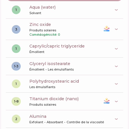
aqua (water)
1
Solvant
zinc oxide
3
Produits solaires
Comédogénicité: 0
caprylic/capric triglyceride
1
Émollient
glyceryl isostearate
1-3
Émollient
Les émulsifiants
polyhydroxystearic acid
1
Les émulsifiants
titanium dioxide (nano)
1-8
Produits solaires
alumina
2
Exfoliant
Absorbant
Contrôle de la viscosité