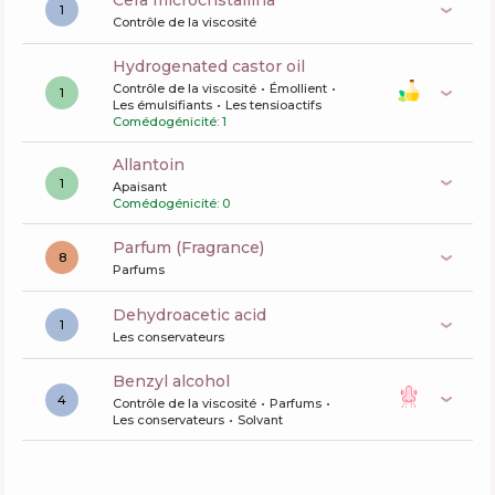
cera microcristallina
1
Contrôle de la viscosité
hydrogenated castor oil
Contrôle de la viscosité
Émollient
1
Les émulsifiants
Les tensioactifs
Comédogénicité: 1
allantoin
1
Apaisant
Comédogénicité: 0
Parfum (Fragrance)
8
Parfums
dehydroacetic acid
1
Les conservateurs
benzyl alcohol
4
Contrôle de la viscosité
Parfums
Les conservateurs
Solvant