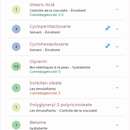
Stearic Acid
1
Contrôle de la viscosité
Émollient
Comédogénicité: 2-3
cyclopentasiloxane
3
Solvant
Émollient
cyclohexasiloxane
2
Solvant
Émollient
glycerin
1-2
Bio-identiques à la peau
hydratante
Comédogénicité: 0
sorbitan oleate
1
Les émulsifiants
Comédogénicité: 3
polyglyceryl-3 polyricinoleate
1
Les émulsifiants
Contrôle de la viscosité
betaine
1
hydratante