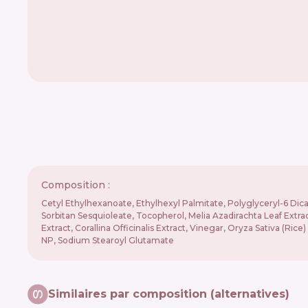
Composition :
Cetyl Ethylhexanoate, Ethylhexyl Palmitate, Polyglyceryl-6 Dica
Sorbitan Sesquioleate, Tocopherol, Melia Azadirachta Leaf Extr
Extract, Corallina Officinalis Extract, Vinegar, Oryza Sativa (Ric
NP, Sodium Stearoyl Glutamate
Similaires par composition (alternatives)