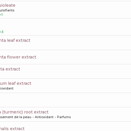
uioleate
lsifiants
-1
-3
hta leaf extract
chta flower extract
ata extract
um leaf extract
ioxidant
 (turmeric) root extract
issement de la peau
Antioxidant
Parfums
inalis extract