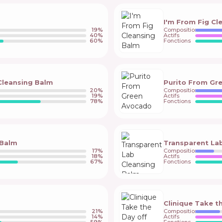
I'm From Fig Cl
19
%
Composition
40
%
Actifs
60
%
Fonctions
Cleansing Balm
Purito From Gr
20
%
Composition
19
%
Actifs
78
%
Fonctions
 Balm
Transparent La
17
%
Composition
18
%
Actifs
67
%
Fonctions
Clinique Take t
21
%
Composition
14
%
Actifs