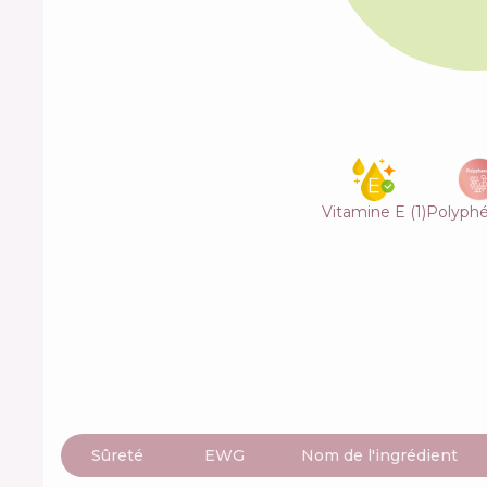
Vitamine E
(
1
)
Polyphé
Sûreté
EWG
Nom de l'ingrédient