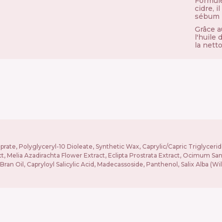
Formulé
cidre, i
sébum p
Grâce a
l'huile 
la nett
prate, Polyglyceryl-10 Dioleate, Synthetic Wax, Caprylic/Capric Triglycer
act, Melia Azadirachta Flower Extract, Eclipta Prostrata Extract, Ocimum
e) Bran Oil, Capryloyl Salicylic Acid, Madecassoside, Panthenol, Salix Alba 