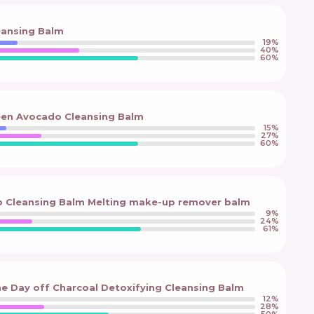
eansing Balm
19
%
40
%
60
%
een Avocado Cleansing Balm
15
%
27
%
60
%
b Cleansing Balm Melting make-up remover balm
9
%
24
%
61
%
he Day off Charcoal Detoxifying Cleansing Balm
12
%
28
%