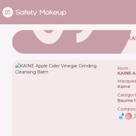
KA
Nom :
KAINE A
Marque
Kaine
🇰
Catégor
Baume h
Composa