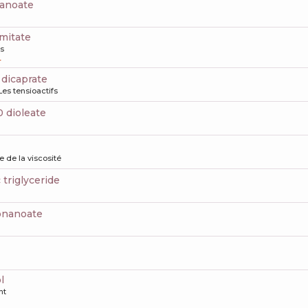
xanoate
lmitate
s
4
6 dicaprate
Les tensioactifs
0 dioleate
e de la viscosité
c triglyceride
nonanoate
l
nt