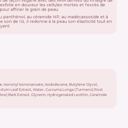
 de façon végane avec des AHA dérivés du vinaigre de
l exfolie en douceur les cellules mortes et l'excès de
our affiner le grain de peau.
u panthénol, au céramide NP, au madécassoside et à
de son de riz, il redonne à la peau son élasticité tout en
oyant.
ide, Isononyl Isononanoate, Isododecane, Butylene Glycol,
 Sanctum Leaf Extract, Water, Curcuma Longa (Turmeric) Root
(Willow) Bark Extract, Glycerin, Hydrogenated Lecithin, Ceramide