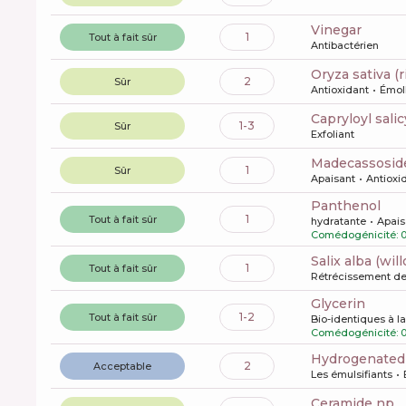
vinegar
1
Tout à fait sûr
Antibactérien
oryza sativa (
2
Sûr
Antioxidant
Émoll
capryloyl salic
1-3
Sûr
Exfoliant
madecassosid
1
Sûr
Apaisant
Antioxi
panthenol
1
Tout à fait sûr
hydratante
Apais
Comédogénicité: 
salix alba (wi
1
Tout à fait sûr
Rétrécissement de
glycerin
1-2
Tout à fait sûr
Bio-identiques à l
Comédogénicité: 
hydrogenated
2
Acceptable
Les émulsifiants
ceramide np