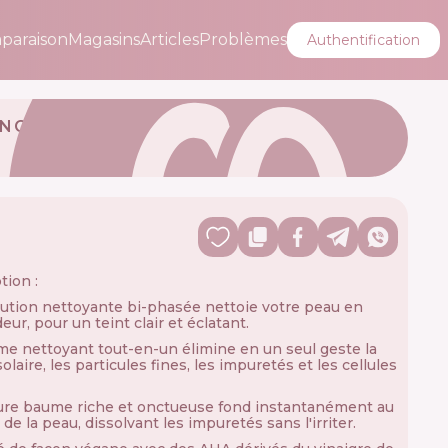
paraison
Magasins
Articles
Problèmes
Authentification
ING
tion :
ution nettoyante bi-phasée nettoie votre peau en
ur, pour un teint clair et éclatant.
e nettoyant tout-en-un élimine en un seul geste la
laire, les particules fines, les impuretés et les cellules
ure baume riche et onctueuse fond instantanément au
de la peau, dissolvant les impuretés sans l'irriter.