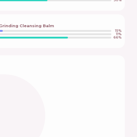
50
%
 Grinding Cleansing Balm
15
%
11
%
66
%