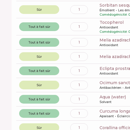
sorbitan sesq
1
Sûr
Émollient
Les ému
Comédogénicité: 0
tocopherol
1
Tout à fait sûr
Antioxidant
Comédogénicité: 0
melia azadirac
1
Tout à fait sûr
Antioxidant
melia azadira
1
Sûr
eclipta prostr
1
Tout à fait sûr
Antioxidant
ocimum sanct
1
Sûr
Antibactérien
Ant
aqua (water)
1
Tout à fait sûr
Solvant
curcuma longa
1
Tout à fait sûr
Apaisant
Éclairc
corallina offic
1
Sûr