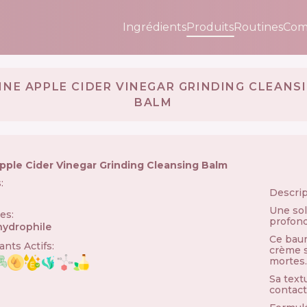
Ingrédients
Produits
Routines
Com
INE APPLE CIDER VINEGAR GRINDING CLEANS
BALM
pple Cider Vinegar Grinding Cleansing Balm
s
:
Descrip

Une sol
ies
:
profonde
ydrophile
Ce baum
nts Actifs
:
crème so
mortes.
Sa text
contact 