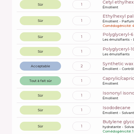
cetyl ethylhe
1
Sûr
Émollient
ethylhexyl pa
1
Sûr
Émollient
Parfum
Comédogénicité: 
polyglyceryl-
1
Sûr
Les émulsifiants
polyglyceryl-1
1
Sûr
Les émulsifiants
synthetic wax
2
Acceptable
Émollient
Contrôl
caprylic/capri
1
Tout à fait sûr
Émollient
isononyl iso
1
Sûr
Émollient
isododecane
1
Sûr
Émollient
Solvant
butylene glyco
1
Sûr
hydratante
Solva
Comédogénicité: 1