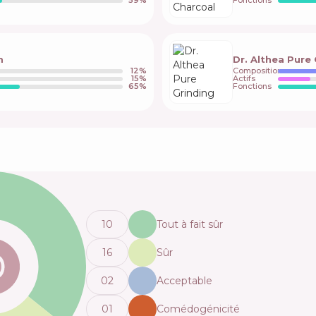
59
%
Fonctions
m
Dr. Althea Pure
12
%
Composition
15
%
Actifs
65
%
Fonctions
10
Tout à fait sûr
16
Sûr
0
2
Acceptable
0
1
Comédogénicité