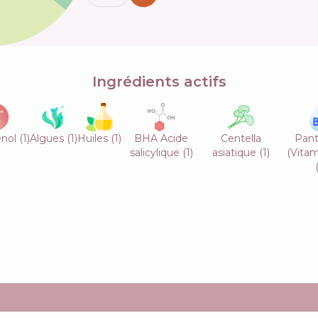
Ingrédients actifs
nol
(
1
)
Algues
(
1
)
Huiles
(
1
)
BHA Acide
Centella
Pant
salicylique
(
1
)
asiatique
(
1
)
(Vitam