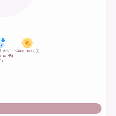
hénol
Céramides
(
1
)
ine B5)
(
1
)