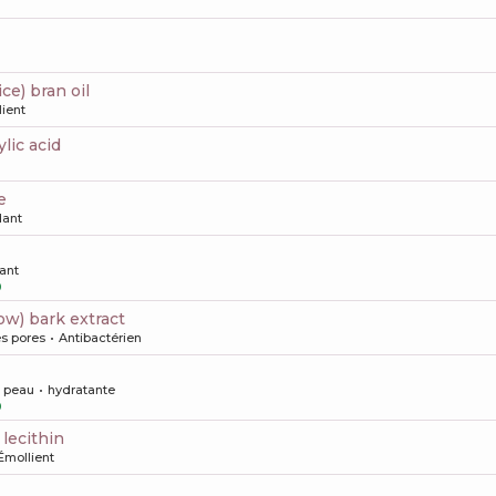
rice) bran oil
ient
ylic acid
e
dant
ant
0
llow) bark extract
s pores
Antibactérien
a peau
hydratante
0
 lecithin
Émollient