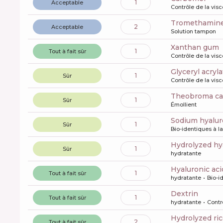
1
Acceptable
Contrôle de la visc
tromethamin
2
Acceptable
Solution tampon
xanthan gum
1
Tout à fait sûr
Contrôle de la visc
glyceryl acry
1
Sûr
Contrôle de la visc
theobroma ca
1
Sûr
Émollient
sodium hyalu
1
Sûr
Bio-identiques à l
hydrolyzed hy
1
Sûr
hydratante
hyaluronic aci
1
Tout à fait sûr
hydratante
Bio-i
dextrin
1
Tout à fait sûr
hydratante
Contr
hydrolyzed ri
2
Tout à fait sûr