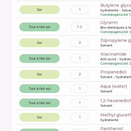
butylene glyco
1
Sûr
hydratante
Solva
Comédogénicité: 1
glycerin
1-2
Tout à fait sûr
Bio-identiques à l
Comédogénicité: 
dipropylene g
2
Sûr
Solvant
niacinamide
1
Tout à fait sûr
Anti-acné
hydrat
Comédogénicité: 
propanediol
2
Sûr
Solvant
hydratan
aqua (water)
1
Tout à fait sûr
Solvant
1,2-hexanediol
1
Tout à fait sûr
Solvant
methyl gluce
1
Sûr
hydratante
panthenol