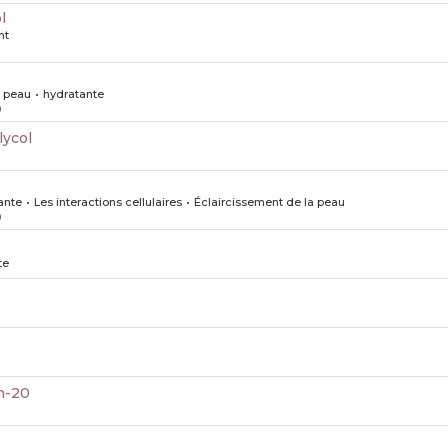
l
nt
a peau
hydratante
0
lycol
ante
Les interactions cellulaires
Éclaircissement de la peau
0
te
th-20