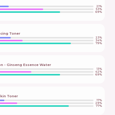
21
%
53
%
69
%
ncing Toner
23
%
34
%
79
%
on - Ginseng Essence Water
13
%
42
%
69
%
kin Toner
17
%
29
%
77
%