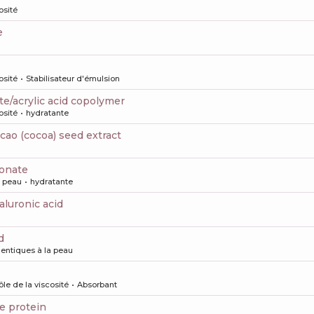
osité
e
osité
Stabilisateur d'émulsion
late/acrylic acid copolymer
osité
hydratante
cao (cocoa) seed extract
ronate
a peau
hydratante
aluronic acid
d
dentiques à la peau
ôle de la viscosité
Absorbant
ce protein