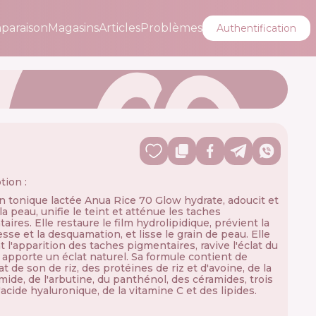
paraison
Magasins
Articles
Problèmes
Authentification
tion :
on tonique lactée Anua Rice 70 Glow hydrate, adoucit et
la peau, unifie le teint et atténue les taches
ires. Elle restaure le film hydrolipidique, prévient la
sse et la desquamation, et lisse le grain de peau. Elle
t l'apparition des taches pigmentaires, ravive l'éclat du
t apporte un éclat naturel. Sa formule contient de
at de son de riz, des protéines de riz et d'avoine, de la
mide, de l'arbutine, du panthénol, des céramides, trois
'acide hyaluronique, de la vitamine C et des lipides.