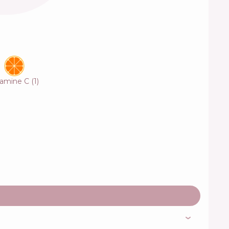
tamine C
(
1
)