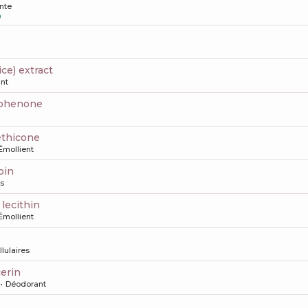
nte
0
rice) extract
nt
ophenone
ethicone
Émollient
oin
s
 lecithin
Émollient
llulaires
cerin
Déodorant