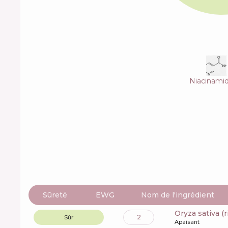
Niacinami
Sûreté
EWG
Nom de l'ingrédient
oryza sativa (
2
Sûr
Apaisant