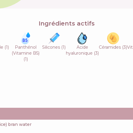
Ingrédients actifs
de
(
1
)
Panthénol
Silicones
(
1
)
Acide
Céramides
(
3
)
Vi
(Vitamine B5)
hyaluronique
(
3
)
(
1
)
rice) bran water