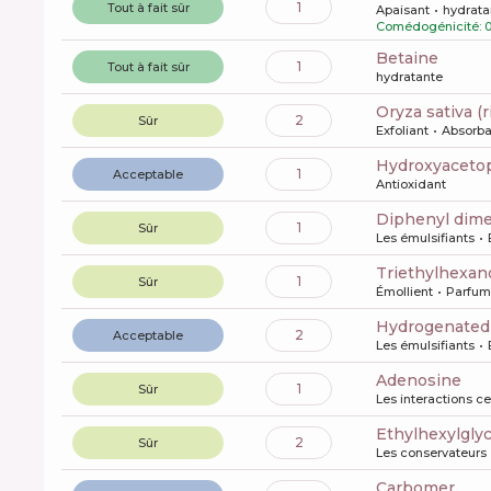
1
Tout à fait sûr
Apaisant
hydrata
Comédogénicité: 
betaine
1
Tout à fait sûr
hydratante
oryza sativa (
2
Sûr
Exfoliant
Absorba
Hydroxyacet
1
Acceptable
Antioxidant
diphenyl dim
1
Sûr
Les émulsifiants
triethylhexan
1
Sûr
Émollient
Parfum
hydrogenated
2
Acceptable
Les émulsifiants
Adenosine
1
Sûr
Les interactions ce
ethylhexylgly
2
Sûr
Les conservateurs
carbomer