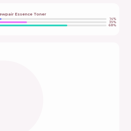
Newpair Essence Toner
14
%
35
%
68
%