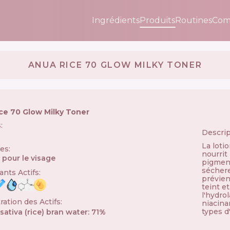
Ingrédients
Produits
Routines
Com
ANUA RICE 70 GLOW MILKY TONER
ce 70 Glow Milky Toner
s
:
Descrip
La loti
ies
:
nourrit 
 pour le visage
pigmenta
séchere
nts Actifs
:
prévien
teint e
l'hydrol
ation des Actifs
:
niacina
types d
sativa (rice) bran water
:
71
%