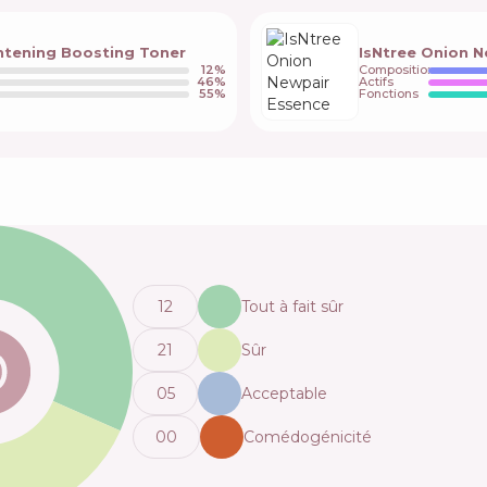
htening Boosting Toner
IsNtree Onion 
12
%
Composition
46
%
Actifs
55
%
Fonctions
12
Tout à fait sûr
21
Sûr
0
5
Acceptable
0
0
Comédogénicité