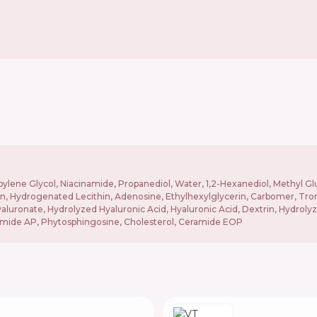
opylene Glycol, Niacinamide, Propanediol, Water, 1,2-Hexanediol, Methyl Gl
, Hydrogenated Lecithin, Adenosine, Ethylhexylglycerin, Carbomer, Tro
ronate, Hydrolyzed Hyaluronic Acid, Hyaluronic Acid, Dextrin, Hydrolyze
eramide AP, Phytosphingosine, Cholesterol, Ceramide EOP