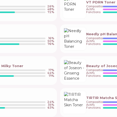
VT PDRN Toner
26
%
Composition
48
%
Actifs
72
%
Fonctions
Needly pH Bala
16
%
Composition
50
%
Actifs
76
%
Fonctions
Milky Toner
Beauty of Jose
17
%
Composition
44
%
Actifs
71
%
Fonctions
TIRTIR Matcha S
24
%
Composition
35
%
Actifs
63
%
Fonctions