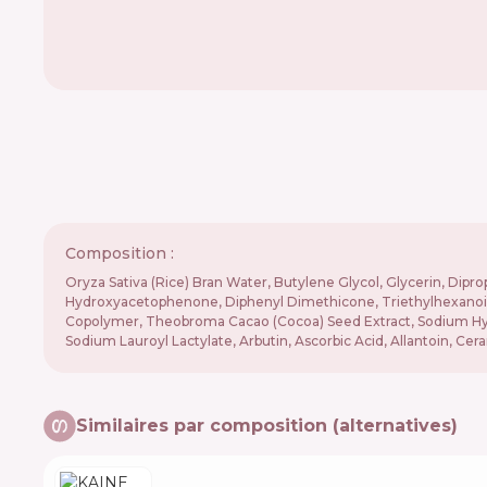
Composition :
Oryza Sativa (Rice) Bran Water, Butylene Glycol, Glycerin, Dipr
Hydroxyacetophenone, Diphenyl Dimethicone, Triethylhexanoin
Copolymer, Theobroma Cacao (Cocoa) Seed Extract, Sodium Hyalu
Sodium Lauroyl Lactylate, Arbutin, Ascorbic Acid, Allantoin, C
Similaires par composition (alternatives)