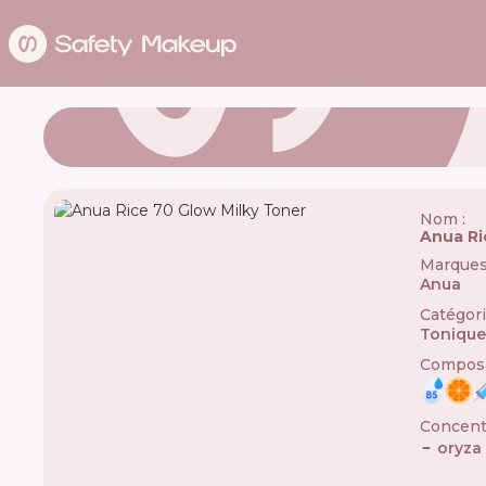
Nom :
Anua Ri
Marque
Anua
🇰🇷
Catégor
Tonique
Composa
Concentr
oryza 