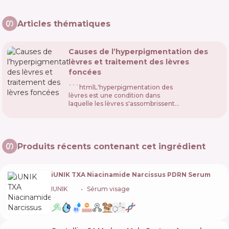
Articles thématiques
Causes de l’hyperpigmentation des
lèvres et traitement des lèvres
foncées
```htmlL'hyperpigmentation des
lèvres est une condition dans
laquelle les lèvres s'assombrissent
en raison d'une production accrue
de mélanine. La mélanine est le
pigment responsable de la couleur
de ...
Produits récents contenant cet ingrédient
iUNIK TXA Niacinamide Narcissus PDRN Serum
IUNIK
🇰🇷
Sérum visage