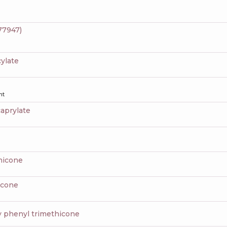
 77947)
cylate
nt
caprylate
thicone
icone
xy phenyl trimethicone