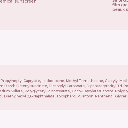
Sa text
emical sunscreen
film gr
peaux s
ol, Propylheptyl Caprylate, Isododecane, Methyl Trimethicone, Caprylyl Me
um Starch Octenylsuccinate, Dicaprylyl Carbonate, Dipentaerythrityl Tri-
ium Sulfate, Polyglyceryl-2 Isostearate, Coco-Caprylate/Caprate, Polyglyce
l, Diethylhexyl 2,6-Naphthalate, Tocopherol, Allantoin, Panthenol, Glyceri