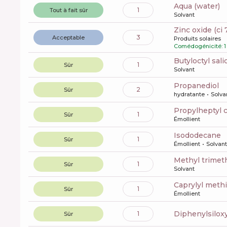
aqua (water)
1
Tout à fait sûr
Solvant
zinc oxide (ci
3
Acceptable
Produits solaires
Comédogénicité: 1
butyloctyl sali
1
Sûr
Solvant
propanediol
2
Sûr
hydratante
Solva
propylheptyl 
1
Sûr
Émollient
isododecane
1
Sûr
Émollient
Solvant
methyl trime
1
Sûr
Solvant
caprylyl meth
1
Sûr
Émollient
diphenylsilo
1
Sûr