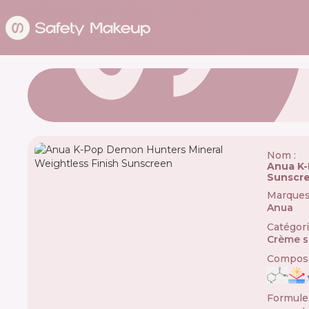
Nom :
Anua K-
Sunscr
Marque
Anua
🇰🇷
Catégor
Crème s
Composa
Formule