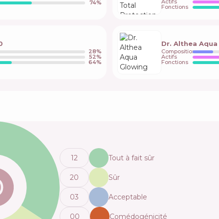
Actifs
74
%
Fonctions
0
Dr. Althea Aqu
28
%
Composition
52
%
Actifs
64
%
Fonctions
12
Tout à fait sûr
20
Sûr
0
3
Acceptable
0
0
Comédogénicité