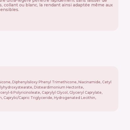
ure ultra-légère pénètre rapidement sans laisser de
as, collant ou blanc, la rendant ainsi adaptée même aux
ensibles.
thicone, Diphenylsiloxy Phenyl Trimethicone, Niacinamide, Cetyl
Polyhydroxystearate, Disteardimonium Hectorite,
ryl-6 Polyricinoleate, Caprylyl Glycol, Glyceryl Caprylate,
n, Caprylic/Capric Triglyceride, Hydrogenated Lecithin,