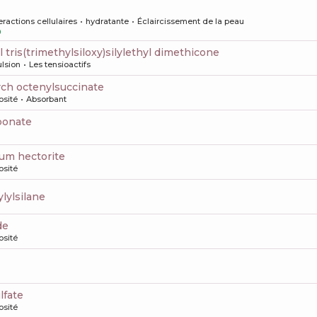
eractions cellulaires
hydratante
Éclaircissement de la peau
0
yl tris(trimethylsiloxy)silylethyl dimethicone
ulsion
Les tensioactifs
rch octenylsuccinate
osité
Absorbant
rbonate
ium hectorite
osité
ylylsilane
de
osité
lfate
osité