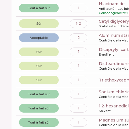
niacinamide
1
Tout à fait sûr
Anti-acné
Les int
Comédogénicité: 
cetyl diglycer
1-2
Sûr
Stabilisateur d'ém
aluminum sta
2
Acceptable
Contrôle de la visc
dicaprylyl ca
1
Sûr
Émollient
disteardimon
1
Sûr
Contrôle de la visc
triethoxycapr
1
Sûr
sodium chlori
1
Tout à fait sûr
Contrôle de la visc
1,2-hexanediol
1
Tout à fait sûr
Solvant
magnesium su
1
Tout à fait sûr
Contrôle de la visc