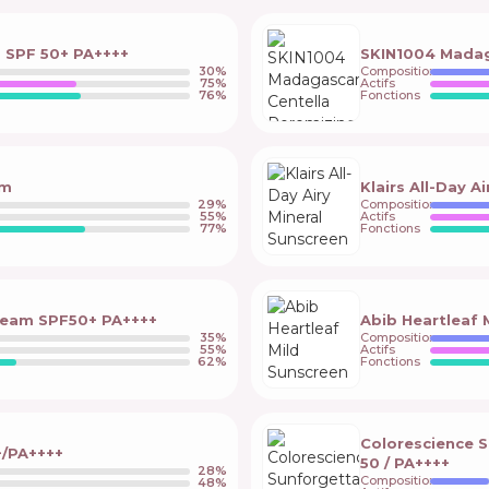
m SPF 50+ PA++++
SKIN1004 Madaga
30
%
Composition
75
%
Actifs
76
%
Fonctions
am
Klairs All-Day A
29
%
Composition
55
%
Actifs
77
%
Fonctions
Cream SPF50+ PA++++
Abib Heartleaf 
35
%
Composition
55
%
Actifs
62
%
Fonctions
Colorescience S
+/PA++++
50 / PA++++
28
%
Composition
48
%