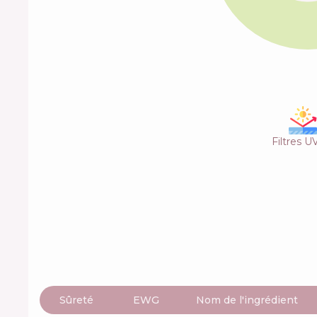
Filtres U
Sûreté
EWG
Nom de l'ingrédient