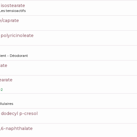
2 isostearate
Les tensioactifs
e/caprate
6 polyricinoleate
ient
Déodorant
late
earate
-2
llulaires
l dodecyl p-cresol
2,6-naphthalate