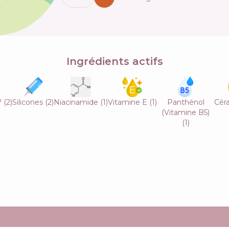
Ingrédients actifs
V
(
2
)
Silicones
(
2
)
Niacinamide
(
1
)
Vitamine E
(
1
)
Panthénol
Cér
(Vitamine B5)
(
1
)