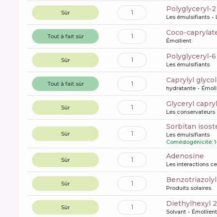
polyglyceryl-
1
Sûr
Les émulsifiants
coco-caprylat
1
Tout à fait sûr
Émollient
polyglyceryl-
1
Sûr
Les émulsifiants
caprylyl glycol
1
Tout à fait sûr
hydratante
Émoll
glyceryl capry
1
Sûr
Les conservateurs
sorbitan isost
1
Sûr
Les émulsifiants
Comédogénicité: 1
Adenosine
1
Sûr
Les interactions ce
benzotriazoly
1
Sûr
Produits solaires
diethylhexyl 
1
Sûr
Solvant
Émollient