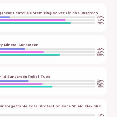
scar Centella Poremizing Velvet Finish Sunscreen
22
%
73
%
78
%
iry Mineral Sunscreen
36
%
53
%
68
%
Mild Sunscreen Relief Tube
39
%
52
%
61
%
unforgettable Total Protection Face Shield Flex SPF
13
%