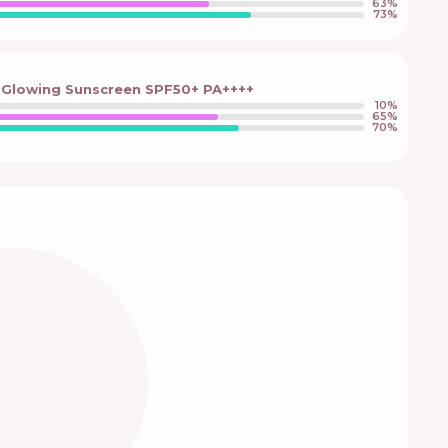
63
%
73
%
a Glowing Sunscreen SPF50+ PA++++
10
%
65
%
70
%