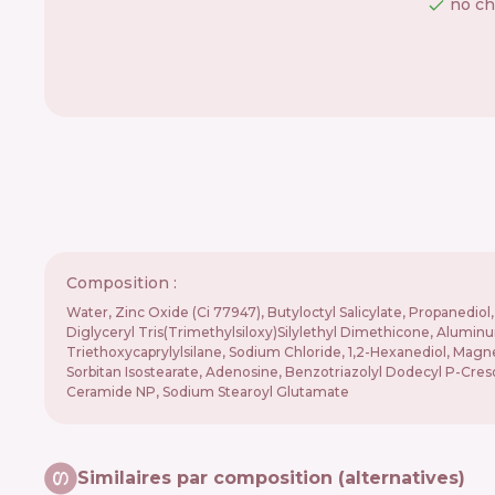
no ch
Composition :
Water, Zinc Oxide (Ci 77947), Butyloctyl Salicylate, Propanedi
Diglyceryl Tris(Trimethylsiloxy)Silylethyl Dimethicone, Alumin
Triethoxycaprylylsilane, Sodium Chloride, 1,2-Hexanediol, Magnes
Sorbitan Isostearate, Adenosine, Benzotriazolyl Dodecyl P-Creso
Ceramide NP, Sodium Stearoyl Glutamate
Similaires par composition (alternatives)