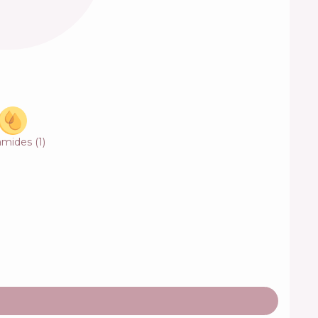
amides
(
1
)