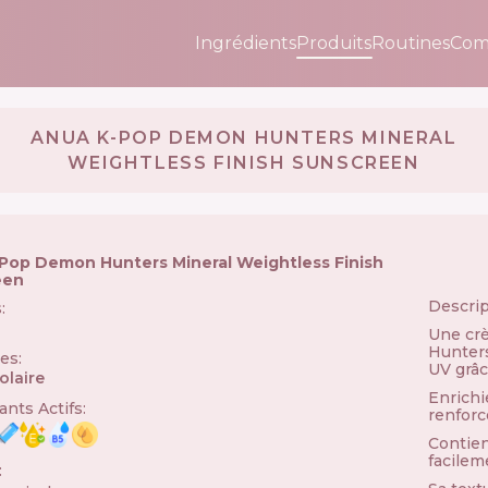
Ingrédients
Produits
Routines
Com
ANUA K-POP DEMON HUNTERS MINERAL
WEIGHTLESS FINISH SUNSCREEN
Pop Demon Hunters Mineral Weightless Finish
een
Descrip
s
:
Une crè
Hunters
ies
:
UV grâc
olaire
Enrichi
nts Actifs
:
renforc
Contien
facileme
: