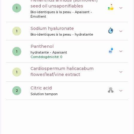
helianthus annuus (sunflower)
seed oil unsaponifiables
1
Bio-identiques à la peau
Apaisant
Émollient
sodium hyaluronate
1
Bio-identiques à la peau
hydratante
panthenol
1
hydratante
Apaisant
Comédogénicité: 0
cardiospermum halicacabum
1
flower/leaf/vine extract
citric acid
2
Solution tampon