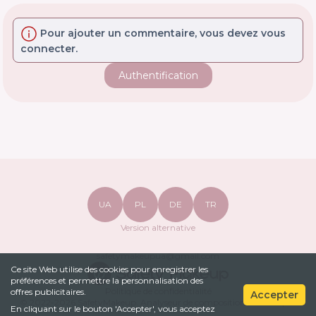
Pour ajouter un commentaire, vous devez vous
connecter.
Authentification
UA
PL
DE
TR
Version alternative
safetymakeupua@gmail.com
Ce site Web utilise des cookies pour enregistrer les
préférences et permettre la personnalisation des
Politique de confidentialité
offres publicitaires.
Accepter
© 2022-
2026
SafetyMakeup.
Analyseur de composition cosmétique
.
En cliquant sur le bouton 'Accepter', vous acceptez