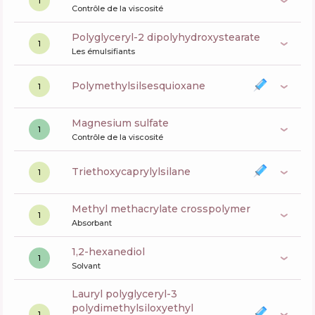
1
Contrôle de la viscosité
polyglyceryl-2 dipolyhydroxystearate
1
Les émulsifiants
polymethylsilsesquioxane
1
magnesium sulfate
1
Contrôle de la viscosité
triethoxycaprylylsilane
1
methyl methacrylate crosspolymer
1
Absorbant
1,2-hexanediol
1
Solvant
lauryl polyglyceryl-3
polydimethylsiloxyethyl
1