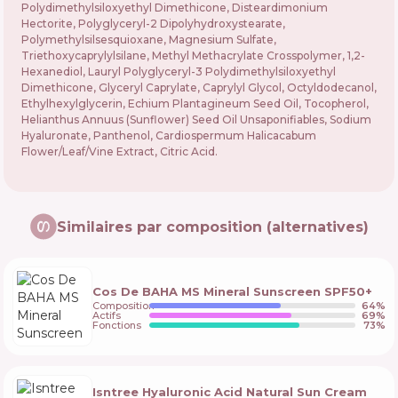
Polydimethylsiloxyethyl Dimethicone, Disteardimonium
Hectorite, Polyglyceryl-2 Dipolyhydroxystearate,
Polymethylsilsesquioxane, Magnesium Sulfate,
Triethoxycaprylylsilane, Methyl Methacrylate Crosspolymer, 1,2-
Hexanediol, Lauryl Polyglyceryl-3 Polydimethylsiloxyethyl
Dimethicone, Glyceryl Caprylate, Caprylyl Glycol, Octyldodecanol,
Ethylhexylglycerin, Echium Plantagineum Seed Oil, Tocopherol,
Helianthus Annuus (Sunflower) Seed Oil Unsaponifiables, Sodium
Hyaluronate, Panthenol, Cardiospermum Halicacabum
Flower/Leaf/Vine Extract, Citric Acid.
Similaires par composition (alternatives)
Cos De BAHA MS Mineral Sunscreen SPF50+
Composition
64
%
Actifs
69
%
Fonctions
73
%
Isntree Hyaluronic Acid Natural Sun Cream