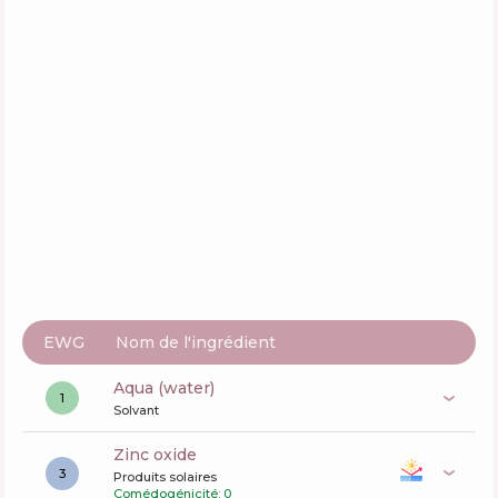
Round Lab Birch Juice Moisturizing Mild-Up
Sunscreen SPF 50+ PA++++
Composition
37
%
Actifs
68
%
Fonctions
58
%
EWG
Nom de l'ingrédient
aqua (water)
1
Solvant
zinc oxide
3
Produits solaires
Comédogénicité: 0