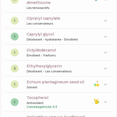
dimethicone
Les tensioactifs
glyceryl caprylate
1
Les conservateurs
caprylyl glycol
1
Déodorant
hydratante
Émollient
octyldodecanol
1
Émollient
Parfums
ethylhexylglycerin
2
Déodorant
Les conservateurs
echium plantagineum seed oil
1
Solvant
tocopherol
1
Antioxidant
Comédogénicité: 0-3