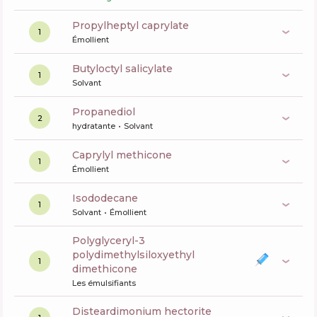
propylheptyl caprylate
1
Émollient
butyloctyl salicylate
1
Solvant
propanediol
2
hydratante
Solvant
caprylyl methicone
1
Émollient
isododecane
1
Solvant
Émollient
polyglyceryl-3
polydimethylsiloxyethyl
1
dimethicone
Les émulsifiants
disteardimonium hectorite