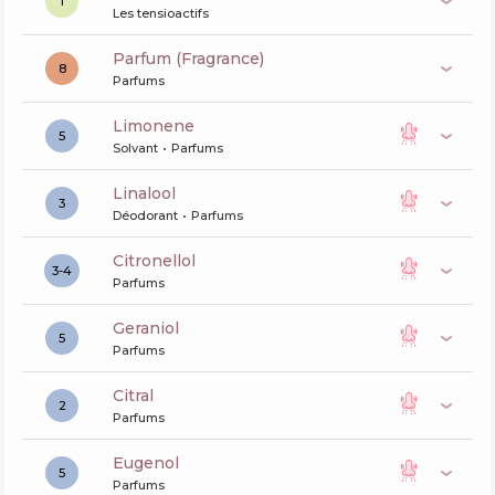
1
Les tensioactifs
Parfum (Fragrance)
8
Parfums
limonene
5
Solvant
Parfums
linalool
3
Déodorant
Parfums
citronellol
3-4
Parfums
geraniol
5
Parfums
citral
2
Parfums
eugenol
5
Parfums