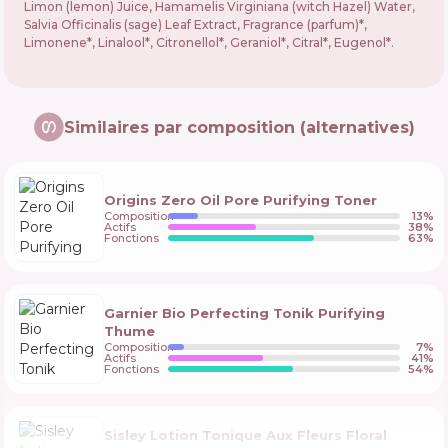
Limon (lemon) Juice, Hamamelis Virginiana (witch Hazel) Water,
Salvia Officinalis (sage) Leaf Extract, Fragrance (parfum)*,
Limonene*, Linalool*, Citronellol*, Geraniol*, Citral*, Eugenol*.
Similaires par composition (alternatives)
Origins Zero Oil Pore Purifying Toner
Composition
13
%
Actifs
38
%
Fonctions
63
%
Garnier Bio Perfecting Tonik Purifying
Thume
Composition
7
%
Actifs
41
%
Fonctions
54
%
Sisley Lotion Tonique Aux Fleurs Floral