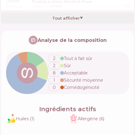
Toning Lotion Alcohol-Free
Composition
17
%
Actifs
44
%
Fonctions
32
%
Tout afficher
▼
Analyse de la composition
2
Tout à fait sûr
2
Sûr
8
Acceptable
1
Sécurité moyenne
0
Comédogénicité
Ingrédients actifs
Huiles
(
1
)
Allergène
(
6
)