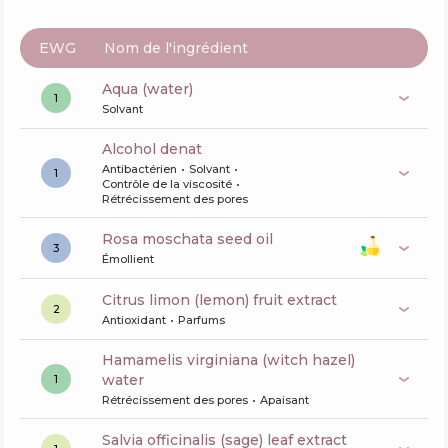
EWG
Nom de l'ingrédient
aqua (water)
1
Solvant
alcohol denat
Antibactérien
Solvant
1
Contrôle de la viscosité
Rétrécissement des pores
rosa moschata seed oil
3
Émollient
citrus limon (lemon) fruit extract
2
Antioxidant
Parfums
hamamelis virginiana (witch hazel)
water
1
Rétrécissement des pores
Apaisant
salvia officinalis (sage) leaf extract