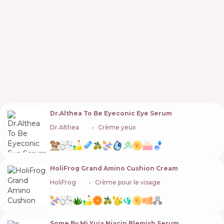
Dr.Althea To Be Eyeconic Eye Serum
Dr.Althea
🇰🇷
Crème yeux
HoliFrog Grand Amino Cushion Cream
HoliFrog
🇺🇸
Crème pour le visage
Some By Mi Yuja Niacin Blemish Serum