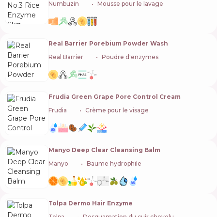
Numbuzin
🇰🇷
Mousse pour le lavage
Real Barrier Porebium Powder Wash
Real Barrier
🇰🇷
Poudre d'enzymes
Frudia Green Grape Pore Control Cream
Frudia
🇰🇷
Crème pour le visage
Manyo Deep Clear Cleansing Balm
Manyo
🇰🇷
Baume hydrophile
Tolpa Dermo Hair Enzyme
Tolpa
🇵🇱
Desquamation du cuir chevelu